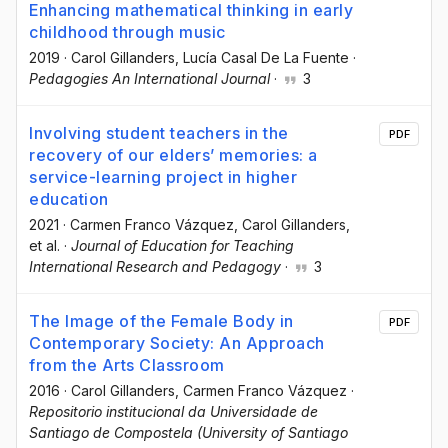
Enhancing mathematical thinking in early
childhood through music
2019
·
Carol Gillanders
, Lucía Casal De La Fuente
·
Pedagogies An International Journal
·
3
Involving student teachers in the
PDF
recovery of our elders’ memories: a
service-learning project in higher
education
2021
·
Carmen Franco Vázquez
, Carol Gillanders
,
et al.
·
Journal of Education for Teaching
International Research and Pedagogy
·
3
The Image of the Female Body in
PDF
Contemporary Society: An Approach
from the Arts Classroom
2016
·
Carol Gillanders
, Carmen Franco Vázquez
·
Repositorio institucional da Universidade de
Santiago de Compostela (University of Santiago