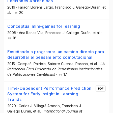
Lecciones Aprendidas
2016
·
Faraón Llorens Largo
, Francisco J. Gallego-Durán
, et
al.
·
20
Conceptual mini-games for learning
2008
·
Ana Illanas Vila
, Francisco J. Gallego-Durán
, et al.
·
18
Enseñando a programar: un camino directo para
desarrollar el pensamiento computacional
2015
·
Compañ, Patricia
, Satorre Cuerda, Rosana
, et al.
·
LA
Referencia (Red Federada de Repositorios Institucionales
de Publicaciones Científicas)
·
17
Time-Dependent Performance Prediction
PDF
System for Early Insight in Learning
Trends.
2020
·
Carlos J. Villagrá Arnedo
, Francisco J.
Gallego Durán
, et al.
·
International Journal of