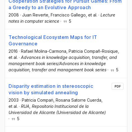
Cooperation Strategies for Pursuit Games: From
a Greedy to an Evolutive Approach
2008
·
Juan Reverte
, Francisco Gallego
, et al.
·
Lecture
notes in computer science
·
5
Technological Ecosystem Maps for IT
Governance
2016
·
Rafael Molina-Carmona
, Patricia Compañ-Rosique
,
et al.
·
Advances in knowledge acquisition, transfer, and
management book series/Advances in knowledge
acquisition, transfer and management book series
·
5
Disparity estimation in stereoscopic
PDF
vision by simulated annealing
2003
·
Patricia Compan̈
, Rosana Satorre Cuerda
,
et al.
·
RUA, Repositorio Institucional de la
Universidad de Alicante (Universidad de Alicante)
·
5