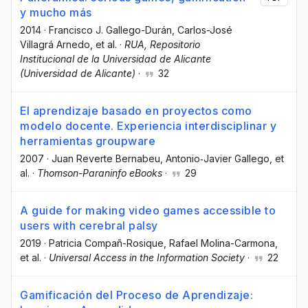
y mucho más
2014
·
Francisco J. Gallego-Durán
, Carlos-José
Villagrá Arnedo
, et al.
·
RUA, Repositorio
Institucional de la Universidad de Alicante
(Universidad de Alicante)
·
32
El aprendizaje basado en proyectos como
modelo docente. Experiencia interdisciplinar y
herramientas groupware
2007
·
Juan Reverte Bernabeu
, Antonio‐Javier Gallego
, et
al.
·
Thomson-Paraninfo eBooks
·
29
A guide for making video games accessible to
users with cerebral palsy
2019
·
Patricia Compañ-Rosique
, Rafael Molina-Carmona
,
et al.
·
Universal Access in the Information Society
·
22
Gamificación del Proceso de Aprendizaje: