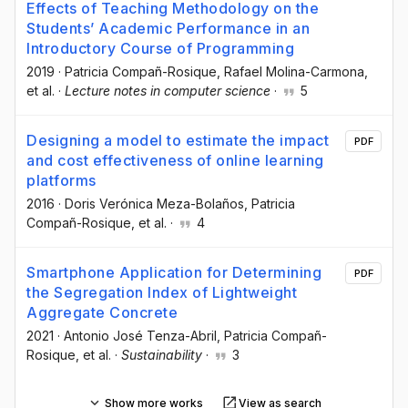
Effects of Teaching Methodology on the
Students’ Academic Performance in an
Introductory Course of Programming
2019
·
Patricia Compañ-Rosique
, Rafael Molina-Carmona
,
et al.
·
Lecture notes in computer science
·
5
Designing a model to estimate the impact
PDF
and cost effectiveness of online learning
platforms
2016
·
Doris Verónica Meza-Bolaños
, Patricia
Compañ-Rosique
, et al.
·
4
Smartphone Application for Determining
PDF
the Segregation Index of Lightweight
Aggregate Concrete
2021
·
Antonio José Tenza-Abril
, Patricia Compañ-
Rosique
, et al.
·
Sustainability
·
3
Show more works
View as search