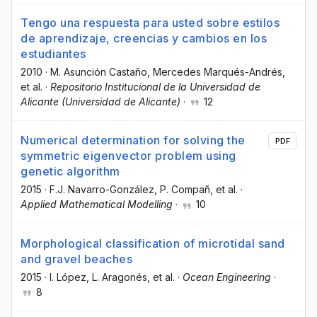
Tengo una respuesta para usted sobre estilos
de aprendizaje, creencias y cambios en los
estudiantes
2010
·
M. Asunción Castaño
, Mercedes Marqués-Andrés
,
et al.
·
Repositorio Institucional de la Universidad de
Alicante (Universidad de Alicante)
·
12
Numerical determination for solving the
PDF
symmetric eigenvector problem using
genetic algorithm
2015
·
F.J. Navarro-González
, P. Compañ
, et al.
·
Applied Mathematical Modelling
·
10
Morphological classification of microtidal sand
and gravel beaches
2015
·
I. López
, L. Aragonés
, et al.
·
Ocean Engineering
·
8