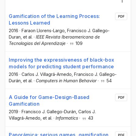
Gamification of the Learning Process:
PDF
Lessons Learned
2016
·
Faraon Llorens-Largo
, Francisco J. Gallego-
Duran
, et al.
·
IEEE Revista Iberoamericana de
Tecnologias del Aprendizaje
·
109
Improving the expressiveness of black-box
models for predicting student performance
2016
·
Carlos J. Villagrá-Arnedo
, Francisco J. Gallego-
Durán
, et al.
·
Computers in Human Behavior
·
54
A Guide for Game-Design-Based
PDF
Gamification
2019
·
Francisco J. Gallego-Durán
, Carlos J.
Villagrá-Arnedo
, et al.
·
Informatics
·
43
Panorámica: serious games, gamification
PDF