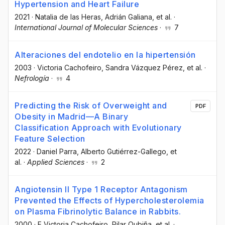
Hypertension and Heart Failure
2021
·
Natalia de las Heras
, Adrián Galiana
, et al.
·
International Journal of Molecular Sciences
·
7
Alteraciones del endotelio en la hipertensión
2003
·
Victoria Cachofeiro
, Sandra Vázquez Pérez
, et al.
·
Nefrología
·
4
Predicting the Risk of Overweight and
PDF
Obesity in Madrid—A Binary
Classification Approach with Evolutionary
Feature Selection
2022
·
Daniel Parra
, Alberto Gutiérrez-Gallego
, et
al.
·
Applied Sciences
·
2
Angiotensin II Type 1 Receptor Antagonism
Prevented the Effects of Hypercholesterolemia
on Plasma Fibrinolytic Balance in Rabbits.
2000
·
F Victoria Cachofeiro
, Pilar Oubiña
, et al.
·