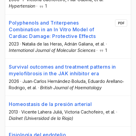
Hypertension
·
1
Polyphenols and Triterpenes
PDF
Combination in an In Vitro Model of
Cardiac Damage: Protective Effects
2023
·
Natalia de las Heras
, Adrián Galiana
, et al.
·
International Journal of Molecular Sciences
·
1
Survival outcomes and treatment patterns in
myelofibrosis in the JAK inhibitor era
2026
·
Juan‐Carlos Hernández‐Boluda
, Eduardo Arellano‐
Rodrigo
, et al.
·
British Journal of Haematology
Homeostasis de la presión arterial
2013
·
Vicente Lahera Juliá
, Victoria Cachofeiro
, et al.
·
Dialnet (Universidad de la Rioja)
Fisiología del endotelio