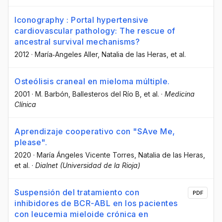
Iconography : Portal hypertensive
cardiovascular pathology: The rescue of
ancestral survival mechanisms?
2012
·
María‐Angeles Aller
, Natalia de las Heras
, et al.
Osteólisis craneal en mieloma múltiple.
2001
·
M. Barbón
, Ballesteros del Río B
, et al.
·
Medicina
Clínica
Aprendizaje cooperativo con "SAve Me,
please".
2020
·
María Ángeles Vicente Torres
, Natalia de las Heras
,
et al.
·
Dialnet (Universidad de la Rioja)
Suspensión del tratamiento con
PDF
inhibidores de BCR-ABL en los pacientes
con leucemia mieloide crónica en