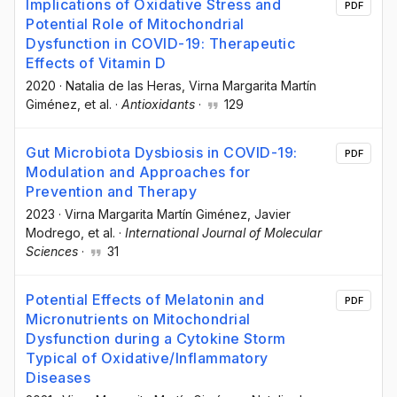
Implications of Oxidative Stress and
PDF
Potential Role of Mitochondrial
Dysfunction in COVID-19: Therapeutic
Effects of Vitamin D
2020
·
Natalia de las Heras
, Virna Margarita Martín
Giménez
, et al.
·
Antioxidants
·
129
Gut Microbiota Dysbiosis in COVID-19:
PDF
Modulation and Approaches for
Prevention and Therapy
2023
·
Virna Margarita Martín Giménez
, Javier
Modrego
, et al.
·
International Journal of Molecular
Sciences
·
31
Potential Effects of Melatonin and
PDF
Micronutrients on Mitochondrial
Dysfunction during a Cytokine Storm
Typical of Oxidative/Inflammatory
Diseases