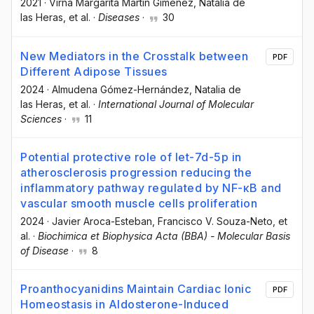
2021
·
Virna Margarita Martín Giménez
, Natalia de
las Heras
, et al.
·
Diseases
·
30
New Mediators in the Crosstalk between
PDF
Different Adipose Tissues
2024
·
Almudena Gómez-Hernández
, Natalia de
las Heras
, et al.
·
International Journal of Molecular
Sciences
·
11
Potential protective role of let-7d-5p in
atherosclerosis progression reducing the
inflammatory pathway regulated by NF-κB and
vascular smooth muscle cells proliferation
2024
·
Javier Aroca-Esteban
, Francisco V. Souza-Neto
, et
al.
·
Biochimica et Biophysica Acta (BBA) - Molecular Basis
of Disease
·
8
Proanthocyanidins Maintain Cardiac Ionic
PDF
Homeostasis in Aldosterone-Induced