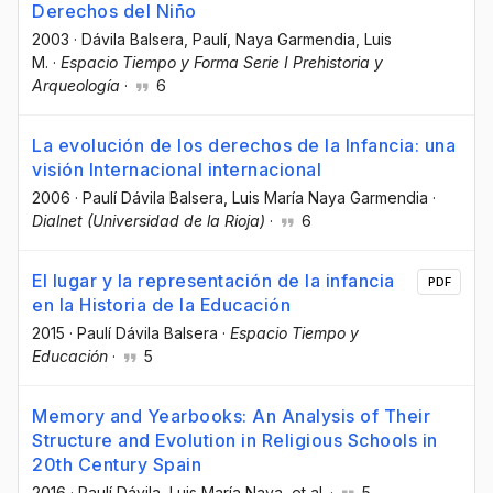
Derechos del Niño
2003
·
Dávila Balsera, Paulí
, Naya Garmendia, Luis
M.
·
Espacio Tiempo y Forma Serie I Prehistoria y
Arqueología
·
6
La evolución de los derechos de la Infancia: una
visión Internacional internacional
2006
·
Paulí Dávila Balsera
, Luis María Naya Garmendia
·
Dialnet (Universidad de la Rioja)
·
6
El lugar y la representación de la infancia
PDF
en la Historia de la Educación
2015
·
Paulí Dávila Balsera
·
Espacio Tiempo y
Educación
·
5
Memory and Yearbooks: An Analysis of Their
Structure and Evolution in Religious Schools in
20th Century Spain
2016
·
Paulí Dávila
, Luis María Naya
, et al.
·
5