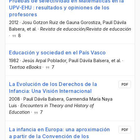
Pruebas de selectividad en Matemáticas en la
UPV-EHU : resultados y opiniones de los
profesores
2012
·
Josu Gotzon Ruiz de Gauna Gorostiza
, Paulí Dávila
Balsera
, et al.
·
Revista de educación/Revista de educación
·
8
Educación y sociedad en el País Vasco
1982
·
Jesús Arpal Poblador
, Paulí Dávila Balsera
, et al.
·
Txertoa eBooks
·
7
La Evolución de los Derechos de la
PDF
Infancia: Una Visión Internacional
2008
·
Paulí Dávila Balsera
, Garmendia María Naya
Luis
·
Encounters in Theory and History of
Education
·
7
La infancia en Europa: una aproximación
PDF
a partir de la Convención de los