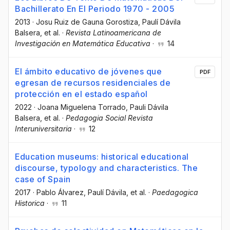
Bachillerato En El Periodo 1970 - 2005
2013
·
Josu Ruiz de Gauna Gorostiza
, Paulí Dávila
Balsera
, et al.
·
Revista Latinoamericana de
Investigación en Matemática Educativa
·
14
El ámbito educativo de jóvenes que
PDF
egresan de recursos residenciales de
protección en el estado español
2022
·
Joana Miguelena Torrado
, Pauli Dávila
Balsera
, et al.
·
Pedagogia Social Revista
Interuniversitaria
·
12
Education museums: historical educational
discourse, typology and characteristics. The
case of Spain
2017
·
Pablo Álvarez
, Paulí Dávila
, et al.
·
Paedagogica
Historica
·
11