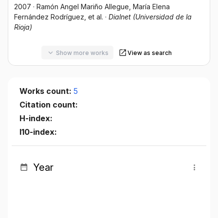
2007
·
Ramón Angel Mariño Allegue
, María Elena
Fernández Rodríguez
, et al.
·
Dialnet (Universidad de la
Rioja)
Show more works
View as search
Works count:
5
Citation count:
H-index:
I10-index:
Year