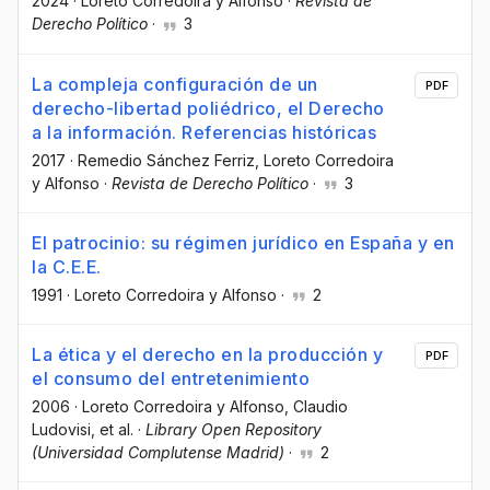
2024
·
Loreto Corredoira y Alfonso
·
Revista de
Derecho Político
·
3
La compleja configuración de un
PDF
derecho-libertad poliédrico, el Derecho
a la información. Referencias históricas
2017
·
Remedio Sánchez Ferriz
, Loreto Corredoira
y Alfonso
·
Revista de Derecho Político
·
3
El patrocinio: su régimen jurídico en España y en
la C.E.E.
1991
·
Loreto Corredoira y Alfonso
·
2
La ética y el derecho en la producción y
PDF
el consumo del entretenimiento
2006
·
Loreto Corredoira y Alfonso
, Claudio
Ludovisi
, et al.
·
Library Open Repository
(Universidad Complutense Madrid)
·
2