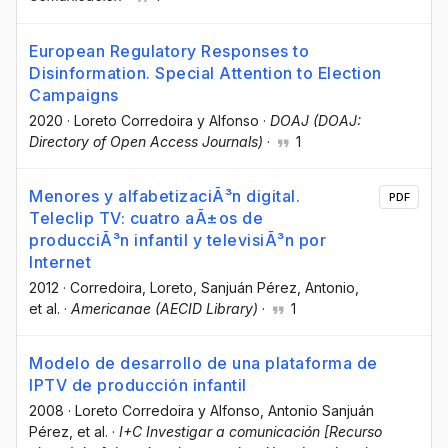
European Regulatory Responses to
Disinformation. Special Attention to Election
Campaigns
2020
·
Loreto Corredoira y Alfonso
·
DOAJ (DOAJ:
Directory of Open Access Journals)
·
1
Menores y alfabetizaciÃ³n digital.
PDF
Teleclip TV: cuatro aÃ±os de
producciÃ³n infantil y televisiÃ³n por
Internet
2012
·
Corredoira, Loreto
, Sanjuán Pérez, Antonio
,
et al.
·
Americanae (AECID Library)
·
1
Modelo de desarrollo de una plataforma de
IPTV de producción infantil
2008
·
Loreto Corredoira y Alfonso
, Antonio Sanjuán
Pérez
, et al.
·
I+C Investigar a comunicación [Recurso