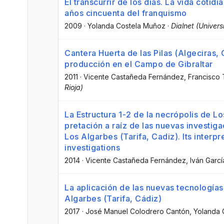
El transcurrir de los días. La vida cotid
años cincuenta del franquismo
2009
·
Yolanda Costela Muñoz
·
Dialnet (Univers
Cantera Huerta de las Pilas (Algeciras, 
producción en el Campo de Gibraltar
2011
·
Vicente Castañeda Fernández
, Francisco 
Rioja)
La Estructura 1-2 de la necrópolis de Lo
pretación a raíz de las nuevas investiga
Los Algarbes (Tarifa, Cadiz). Its interp
investigations
2014
·
Vicente Castañeda Fernández
, Iván Garc
La aplicación de las nuevas tecnologías 
Algarbes (Tarifa, Cádiz)
2017
·
José Manuel Colodrero Cantón
, Yolanda