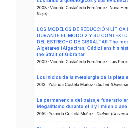
Los sitios arqueológicos y sus evidenci
2008
·
Vicente Castañeda Fernández
, Nuria He
Rioja)
LOS MODELOS DE REDUCCIÓN LÍTICA 
DURANTE EL MODO 2 Y SU CONTEXTUA
DEL ESTRECHO DE GIBRALTAR The models
Algetares (Algeciras, Cádiz) ans his hist
the Strait of Gibraltar
2009
·
Vicente Castañeda Fernández
, Luis Pér
Los inicios de la metalurgia de la plata 
2013
·
Yolanda Costela Muñoz
·
Dialnet (Universi
La permanencia del paisaje funerario en 
Megalitismo durante el II y I milenio ane
2016
·
Yolanda Costela Muñoz
·
Dialnet (Universi