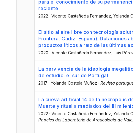
para el conocimiento de su permanencia
reciente
2022
·
Vicente Castañeda Fernández
, Yolanda 
El sitio al aire libre con tecnología solu
Frontera, Cádiz, España). Dataciones ab
productos líticos a raíz de las últimas 
2020
·
Vicente Castañeda Fernández
, Luis Pér
La pervivencia de la ideología megalítica
de estudio: el sur de Portugal
2017
·
Yolanda Costela Muñoz
·
Revista portugu
La cueva artificial 14 de la necrópolis d
Muerte y ritual a mediados del III milen
2022
·
Vicente Castañeda Fernández
, Yolanda 
Papeles del Laboratorio de Arqueología de Vale