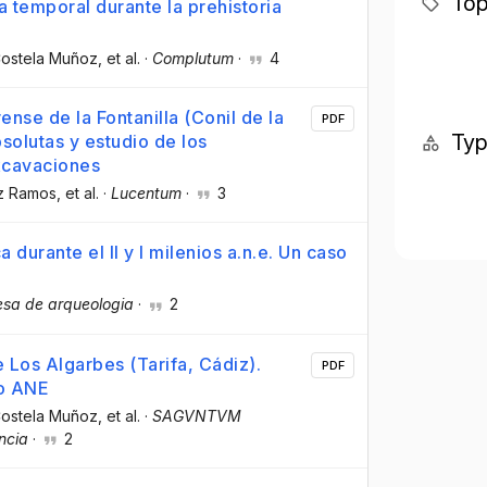
Top
 temporal durante la prehistoria
Costela Muñoz
, et al.
·
Complutum
·
4
trense de la Fontanilla (Conil de la
PDF
Ty
solutas y estudio de los
excavaciones
ez Ramos
, et al.
·
Lucentum
·
3
 durante el II y I milenios a.n.e. Un caso
esa de arqueologia
·
2
e Los Algarbes (Tarifa, Cádiz).
PDF
io ANE
Costela Muñoz
, et al.
·
SAGVNTVM
ncia
·
2