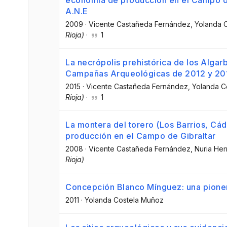
A.N.E
2009
·
Vicente Castañeda Fernández
, Yolanda 
Rioja)
·
1
La necrópolis prehistórica de los Algarbe
Campañas Arqueológicas de 2012 y 20
2015
·
Vicente Castañeda Fernández
, Yolanda 
Rioja)
·
1
La montera del torero (Los Barrios, Cádi
producción en el Campo de Gibraltar
2008
·
Vicente Castañeda Fernández
, Nuria He
Rioja)
Concepción Blanco Mínguez: una pioner
2011
·
Yolanda Costela Muñoz