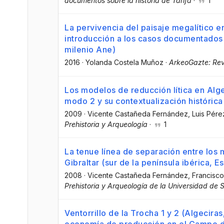
documentos sobre la historia de Tarifa
·
1
La pervivencia del paisaje megalítico en
introducción a los casos documentados du
milenio Ane)
2016
·
Yolanda Costela Muñoz
·
ArkeoGazte: Revi
Los modelos de reducción lítica en Alge
modo 2 y su contextualización histórica
2009
·
Vicente Castañeda Fernández
, Luis Pér
Prehistoria y Arqueología
·
1
La tenue línea de separación entre los
Gibraltar (sur de la península ibérica, 
2008
·
Vicente Castañeda Fernández
, Francisco
Prehistoria y Arqueología de la Universidad de S
Ventorrillo de la Trocha 1 y 2 (Algeciras
economía de producción en el Campo de G