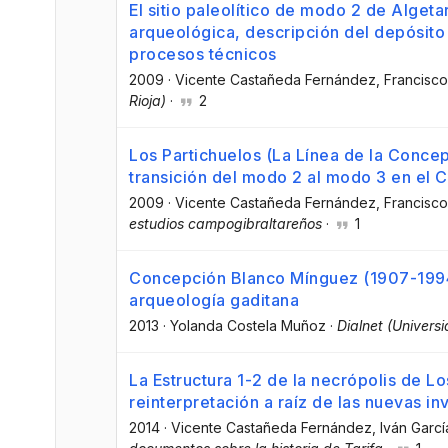
El sitio paleolítico de modo 2 de Alget
arqueológica, descripción del depósito y 
procesos técnicos
2009
·
Vicente Castañeda Fernández
, Francisco
Rioja)
·
2
Los Partichuelos (La Línea de la Concep
transición del modo 2 al modo 3 en el 
2009
·
Vicente Castañeda Fernández
, Francisco
estudios campogibraltareños
·
1
Concepción Blanco Mínguez (1907-1994)
arqueología gaditana
2013
·
Yolanda Costela Muñoz
·
Dialnet (Universi
La Estructura 1-2 de la necrópolis de Lo
reinterpretación a raíz de las nuevas in
2014
·
Vicente Castañeda Fernández
, Iván Garc