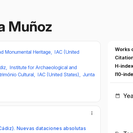
la Muñoz
Works 
 and Monumental Heritage,
IAC (United
Citatio
H-inde
diz,
Institute for Archaeological and
I10-ind
rimónio Cultural,
IAC (United States),
Junta
Yea
 Cádiz). Nuevas dataciones absolutas