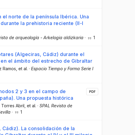
 el norte de la península Ibérica. Una
rante la prehistoria reciente (II-I
sta de arqueología - Arkelogia aldizkaria
·
1
tares (Algeciras, Cádiz) durante el
 en el ámbito del estrecho de Gibraltar
ez Ramos
, et al.
·
Espacio Tiempo y Forma Serie I
 modos 2 y 3 en el campo de
PDF
España). Una propuesta histórica
 Torres Abril
, et al.
·
SPAL Revista de
evilla
·
1
, Cádiz). La consolidación de la
ibraltar durante el IV y el III milenio