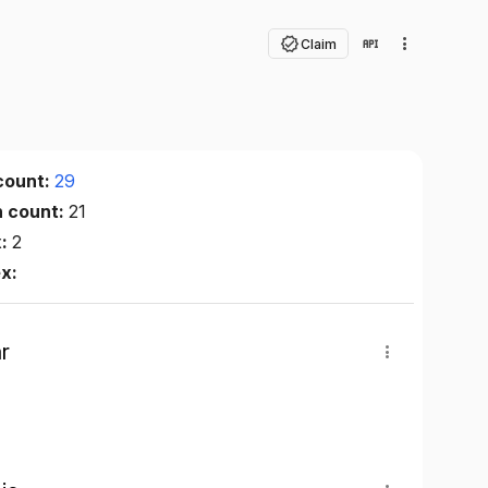
Claim
count:
29
n count:
21
x:
2
ex:
r