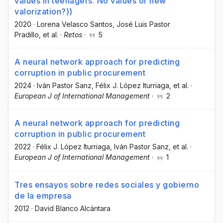
values in teenagers. No values or new
valorization?))
2020
·
Lorena Velasco Santos
, José Luis Pastor
Pradillo
, et al.
·
Retos
·
5
A neural network approach for predicting
corruption in public procurement
2024
·
Iván Pastor Sanz
, Félix J. López Iturriaga
, et al.
·
European J of International Management
·
2
A neural network approach for predicting
corruption in public procurement
2022
·
Félix J. López Iturriaga
, Iván Pastor Sanz
, et al.
·
European J of International Management
·
1
Tres ensayos sobre redes sociales y gobierno
de la empresa
2012
·
David Blanco Alcántara