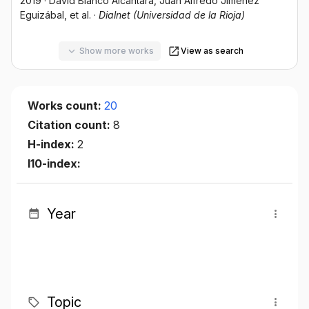
2019
·
David Blanco Alcántara
, Juan Alfredo Jiménez
Eguizábal
, et al.
·
Dialnet (Universidad de la Rioja)
Show more works
View as search
Works count:
20
Citation count:
8
H-index:
2
I10-index:
Year
Topic