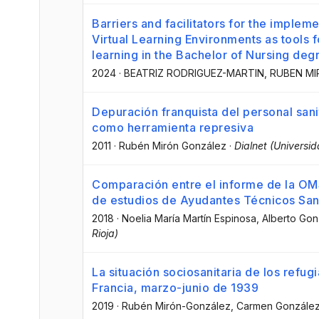
Barriers and facilitators for the implem
Virtual Learning Environments as tools 
learning in the Bachelor of Nursing deg
2024
·
BEATRIZ RODRIGUEZ-MARTIN
, RUBEN M
Depuración franquista del personal sani
como herramienta represiva
2011
·
Rubén Mirón González
·
Dialnet (Universid
Comparación entre el informe de la OMS
de estudios de Ayudantes Técnicos Sani
2018
·
Noelia María Martín Espinosa
, Alberto Go
Rioja)
La situación sociosanitaria de los refug
Francia, marzo-junio de 1939
2019
·
Rubén Mirón-González
, Carmen Gonzále