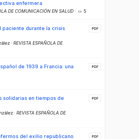
pectiva enfermera
OLA DE COMUNICACIÓN EN SALUD
·
5
 paciente durante la crisis
PDF
zález
·
REVISTA ESPAÑOLA DE
español de 1939 a Francia: una
PDF
s solidarias en tiempos de
PDF
nzález
·
REVISTA ESPAÑOLA DE
enfermos del exilio republicano
PDF