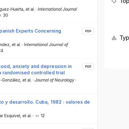
Top
íguez-Huerta
, et al.
·
International Journal
30
Spanish Experts Concerning
PDF
Ty
ández
, et al.
·
International Journal of
24
mood, anxiety and depression in
PDF
a randomised controlled trial
n-González
, et al.
·
Journal of Neurology
·
o y desarrollo. Cuba, 1982 : valores de
ar Esquivel
, et al.
·
12