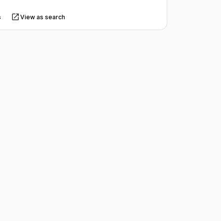
s
View as search