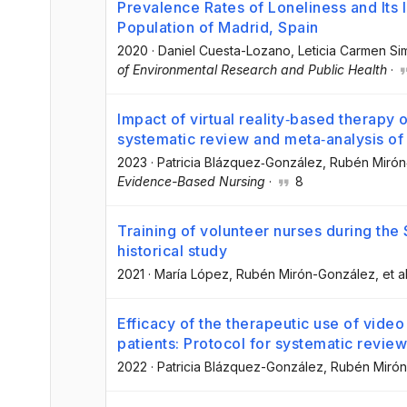
Prevalence Rates of Loneliness and Its I
Population of Madrid, Spain
2020
·
Daniel Cuesta-Lozano
, Leticia Carmen S
of Environmental Research and Public Health
·
Impact of virtual reality‐based therapy 
systematic review and meta‐analysis of 
2023
·
Patricia Blázquez‐González
, Rubén Miró
Evidence-Based Nursing
·
8
Training of volunteer nurses during the
historical study
2021
·
María López
, Rubén Mirón-González
, et al
Efficacy of the therapeutic use of vide
patients: Protocol for systematic revie
2022
·
Patricia Blázquez-González
, Rubén Miró