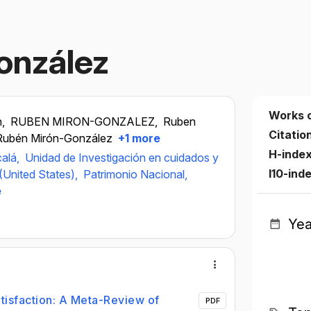
onzález
Works 
n,
RUBEN MIRON-GONZALEZ,
Ruben
Citatio
Rubén Mirón-González
+1 more
H-inde
calá,
Unidad de Investigación en cuidados y
I10-ind
(United States),
Patrimonio Nacional,
e
Yea
atisfaction: A Meta-Review of
PDF