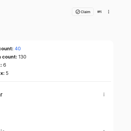
Claim
count:
40
n count:
130
x:
6
ex:
5
r