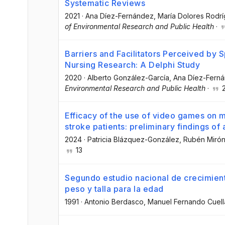
Systematic Reviews
2021
·
Ana Díez-Fernández
, María Dolores Rodr
of Environmental Research and Public Health
·
Barriers and Facilitators Perceived by 
Nursing Research: A Delphi Study
2020
·
Alberto González-García
, Ana Díez-Fern
Environmental Research and Public Health
·
Efficacy of the use of video games on 
stroke patients: preliminary findings of 
2024
·
Patricia Blázquez-González
, Rubén Miró
13
Segundo estudio nacional de crecimient
peso y talla para la edad
1991
·
Antonio Berdasco
, Manuel Fernando Cuell