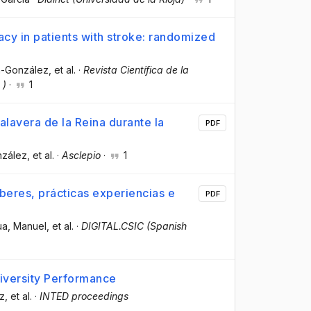
eracy in patients with stroke: randomized
n-González
, et al.
·
Revista Científica de la
 )
·
1
Talavera de la Reina durante la
PDF
nzález
, et al.
·
Asclepio
·
1
aberes, prácticas experiencias e
PDF
ua, Manuel
, et al.
·
DIGITAL.CSIC (Spanish
niversity Performance
ez
, et al.
·
INTED proceedings