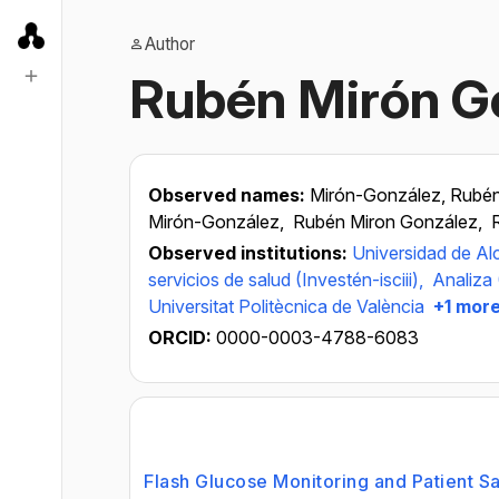
Author
Rubén Mirón G
Observed names:
Mirón-González, Rubé
Mirón-González,
Rubén Miron González,
Observed institutions:
Universidad de Al
servicios de salud (Investén-isciii),
Analiza 
Universitat Politècnica de València
+1 mor
ORCID:
0000-0003-4788-6083
Flash Glucose Monitoring and Patient S