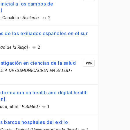
 inicial a los campos de
)
z-Canalejo
·
Asclepio
·
2
s de los exiliados españoles en el sur
dad de la Rioja)
·
2
stigación en ciencias de la salud
PDF
ÑOLA DE COMUNICACIÓN EN SALUD
·
nformation on health and digital health
n].
Duce
, et al.
·
PubMed
·
1
s barcos hospitales del exilio
 García
·
Dialnet (Universidad de la Rioja)
·
1