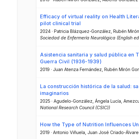
Efficacy of virtual reality on Health Lit
pilot clinical trial
2024
·
Patricia Blázquez-González
, Rubén Miró
Sociedad de Enfermería Neurológica (English ed
Asistencia sanitaria y salud pública en 
Guerra Civil (1936-1939)
2019
·
Juan Atenza Fernández
, Rubén Mirón Go
La construcción histórica de la salud: s
imaginarios
2025
·
Agudelo-González, Ángela Lucía
, Amezc
National Research Council (CSIC))
How the Type of Nutrition Influences U
2019
·
Antonio Viñuela
, Juan José Criado-Álvar