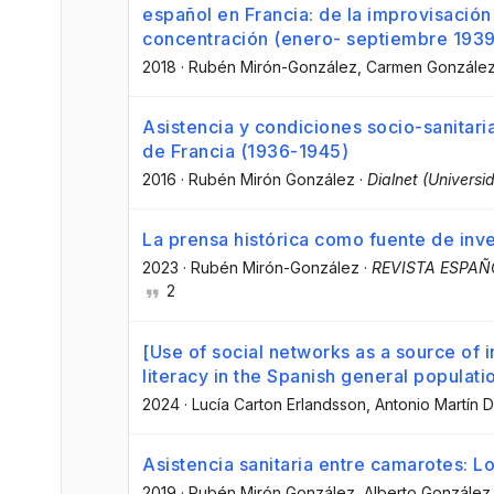
español en Francia: de la improvisación
concentración (enero- septiembre 1939
2018
·
Rubén Mirón-González
, Carmen Gonzále
Asistencia y condiciones socio-sanitaria
de Francia (1936-1945)
2016
·
Rubén Mirón González
·
Dialnet (Universi
La prensa histórica como fuente de inve
2023
·
Rubén Mirón-González
·
REVISTA ESPA
2
[Use of social networks as a source of i
literacy in the Spanish general populatio
2024
·
Lucía Carton Erlandsson
, Antonio Martín 
Asistencia sanitaria entre camarotes: Lo
2019
·
Rubén Mirón González
, Alberto González