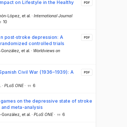
mpact on Lifestyle in the Healthy
PDF
imón-López
, et al.
·
International Journal
10
on post‐stroke depression: A
PDF
randomized controlled trials
n‐González
, et al.
·
Worldviews on
 Spanish Civil War (1936–1939): A
PDF
.
·
PLoS ONE
·
6
o games on the depressive state of stroke
w and meta-analysis
n-González
, et al.
·
PLoS ONE
·
6