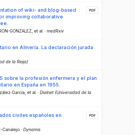
entation of wiki- and blog-based
PDF
for improving collaborative
ree.
IRON-GONZALEZ
, et al.
·
medRxiv
tario en Almería. La declaración jurada
ad de la Rioja)
 sobre la profesión enfermera y el plan
tario en España en 1955.
nzález‐García
, et al.
·
Dialnet (Universidad de la
iados civiles españoles en
PDF
z-Canalejo
·
Dynamis