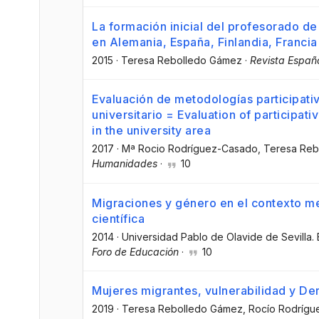
La formación inicial del profesorado d
en Alemania, España, Finlandia, Francia
2015
·
Teresa Rebolledo Gámez
·
Revista Espa
Evaluación de metodologías participativ
universitario = Evaluation of participa
in the university area
2017
·
Mª Rocio Rodríguez-Casado
, Teresa Re
Humanidades
·
10
Migraciones y género en el contexto mex
científica
2014
·
Universidad Pablo de Olavide de Sevilla.
Foro de Educación
·
10
Mujeres migrantes, vulnerabilidad y D
2019
·
Teresa Rebolledo Gámez
, Rocío Rodríg