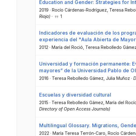
Education and Gender: Strategies for In
2019
·
Rocío Cárdenas-Rodríguez
, Teresa Reb
Rioja)
·
1
Indicadores de evaluación de los progr
experiencia del "Aula Abierta de Mayo
2012
·
María del Roció
, Teresa Rebolledo Gáme
Universidad y formación permanente: Ev
mayores” de la Universidad Pablo de O
2016
·
Teresa Rebolledo Gámez
, Julia Muñoz
·
D
Escuelas y diversidad cultural
2015
·
Teresa Rebolledo Gámez
, María del Roc
Directory of Open Access Journals)
Multilingual Glossary. Migrations, Gende
2022
·
María Teresa Terrón-Caro
, Rocío Cárde