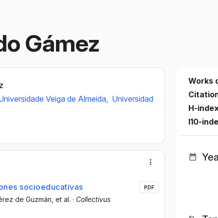
edo Gámez
Works 
z
Citatio
Universidade Veiga de Almeida,
Universidad
H-inde
I10-ind
Yea
ciones socioeducativas
PDF
 Pérez de Guzmán
, et al.
·
Collectivus