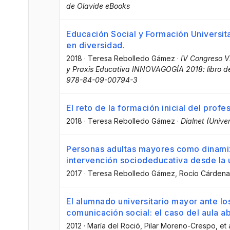
de Olavide eBooks
Educación Social y Formación Universita
en diversidad.
2018
·
Teresa Rebolledo Gámez
·
IV Congreso V
y Praxis Educativa INNOVAGOGÍA 2018: libro de
978-84-09-00794-3
El reto de la formación inicial del profe
2018
·
Teresa Rebolledo Gámez
·
Dialnet (Unive
Personas adultas mayores como dinamiz
intervención sociodeducativa desde la 
2017
·
Teresa Rebolledo Gámez
, Rocío Cárden
El alumnado universitario mayor ante lo
comunicación social: el caso del aula a
2012
·
María del Roció
, Pilar Moreno-Crespo
, et 