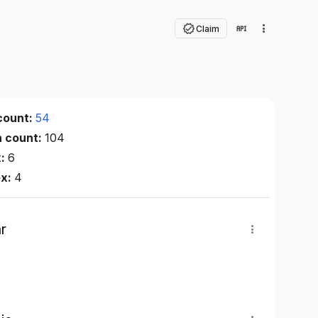
Claim
count:
54
n count:
104
x:
6
ex:
4
r