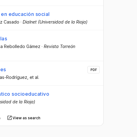
 en educación social
ez Casado
·
Dialnet (Universidad de la Rioja)
las
sa Rebolledo Gámez
·
Revista Torreón
ges
PDF
nas-Rodríguez
, et al.
stico socioeducativo
sidad de la Rioja)
s
View as search