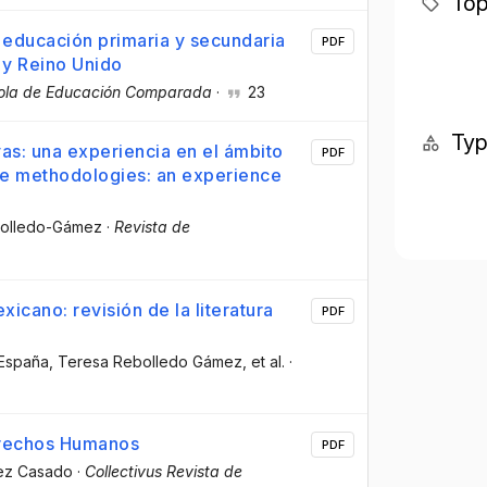
Top
e educación primaria y secundaria
PDF
 y Reino Unido
ñola de Educación Comparada
·
23
Ty
as: una experiencia en el ámbito
PDF
tive methodologies: an experience
bolledo-Gámez
·
Revista de
icano: revisión de la literatura
PDF
 España
, Teresa Rebolledo Gámez
, et al.
·
erechos Humanos
PDF
uez Casado
·
Collectivus Revista de