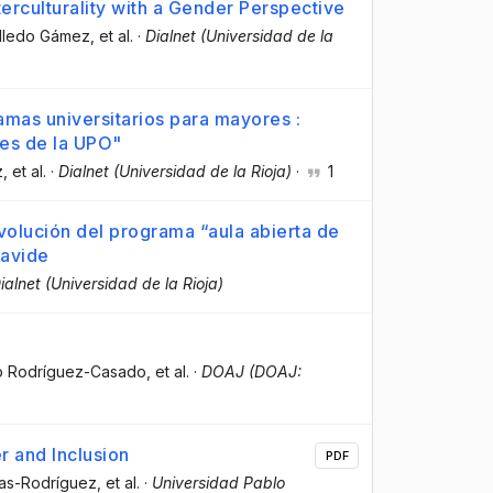
terculturality with a Gender Perspective
olledo Gámez
, et al.
·
Dialnet (Universidad de la
amas universitarios para mayores :
res de la UPO"
z
, et al.
·
Dialnet (Universidad de la Rioja)
·
1
olución del programa “aula abierta de
lavide
ialnet (Universidad de la Rioja)
ío Rodríguez-Casado
, et al.
·
DOAJ (DOAJ:
r and Inclusion
PDF
nas-Rodríguez
, et al.
·
Universidad Pablo