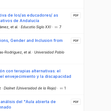
tiva de los/as educadores/ as
PDF
cativos de Andalucía
Gámez
, et al.
·
Educatio Siglo XXI
·
7
ons, Gender and Inclusion from
PDF
nas-Rodríguez
, et al.
·
Universidad Pablo
n con terapias alternativas: el
 el envejecimiento y la discapacidad
z
·
Dialnet (Universidad de la Rioja)
·
1
análisis del "Aula abierta de
PDF
umnado