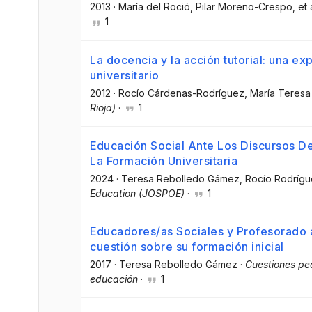
2013
·
María del Roció
, Pilar Moreno-Crespo
, et 
1
La docencia y la acción tutorial: una ex
universitario
2012
·
Rocío Cárdenas-Rodríguez
, María Teres
Rioja)
·
1
Educación Social Ante Los Discursos De
La Formación Universitaria
2024
·
Teresa Rebolledo Gámez
, Rocío Rodríg
Education (JOSPOE)
·
1
Educadores/as Sociales y Profesorado a
cuestión sobre su formación inicial
2017
·
Teresa Rebolledo Gámez
·
Cuestiones pe
educación
·
1