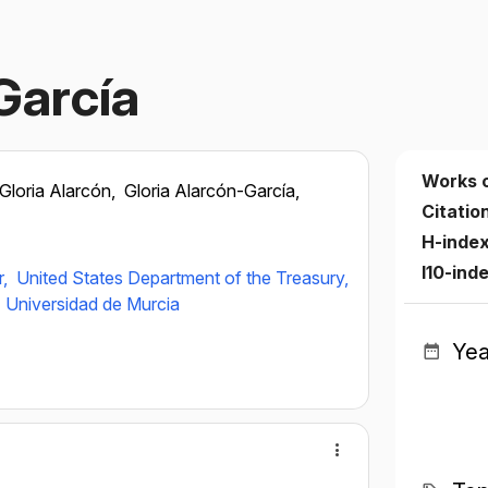
García
Works 
Gloria Alarcón,
Gloria Alarcón-García,
Citatio
H-inde
I10-ind
r,
United States Department of the Treasury,
,
Universidad de Murcia
Yea