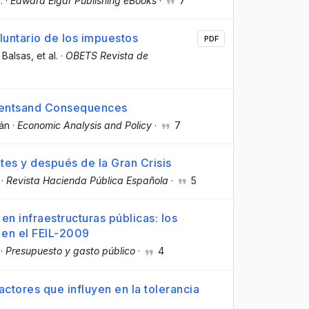
.
·
Edward Elgar Publishing eBooks
·
7
luntario de los impuestos
PDF
 Balsas
, et al.
·
OBETS Revista de
dentsand Consequences
án
·
Economic Analysis and Policy
·
7
ntes y después de la Gran Crisis
·
Revista Hacienda Pública Española
·
5
en infraestructuras públicas: los
 en el FEIL-2009
·
Presupuesto y gasto público
·
4
 factores que influyen en la tolerancia