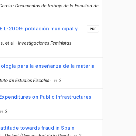
-García
·
Documentos de trabajo de la Facultad de
 FEIL-2009: población municipal y
PDF
os
, et al.
·
Investigaciones Feministas
·
ología para la enseñanza de la materia
tuto de Estudios Fiscales
·
2
Expenditures on Public Infrastructures
2
attitude towards fraud in Spain
l.
·
Dialnet (Universidad de la Rioja)
·
2