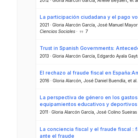
2012
·
Gloria Alarcón García
, Arielle Beyaert
, et al
La participación ciudadana y el pago vo
2021
·
Gloria Alarcón García
, José Manuel Mayor
Ciencias Sociales
·
7
Trust in Spanish Governments: Antece
2013
·
Gloria Alarcón García
, Edgardo Ayala Gayt
El rechazo al fraude fiscal en España:A
2016
·
Gloria Alarcón
, José Daniel Buendía
, et al.
La perspectiva de género en los gastos 
equipamientos educativos y deportivos
2011
·
Gloria Alarcón García
, José Colino Sueiras
La conciencia fiscal y el fraude fiscal :
ante el fraude