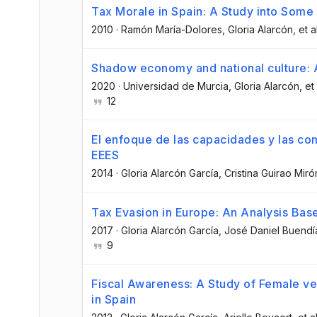
Tax Morale in Spain: A Study into Some 
2010
·
Ramón María-Dolores
, Gloria Alarcón
, et a
Shadow economy and national culture: 
2020
·
Universidad de Murcia
, Gloria Alarcón
, et 
12
El enfoque de las capacidades y las co
EEES
2014
·
Gloria Alarcón García
, Cristina Guirao Miró
Tax Evasion in Europe: An Analysis Ba
2017
·
Gloria Alarcón García
, José Daniel Buendí
9
Fiscal Awareness: A Study of Female v
in Spain