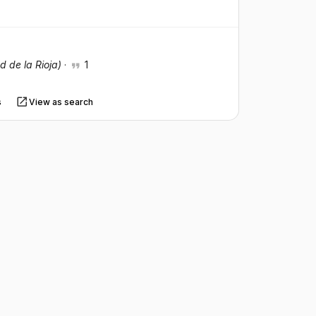
d de la Rioja)
·
1
s
View as search