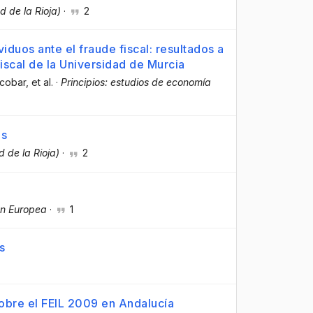
d de la Rioja)
·
2
iduos ante el fraude fiscal: resultados a
Fiscal de la Universidad de Murcia
scobar
, et al.
·
Principios: estudios de economía
os
d de la Rioja)
·
2
ón Europea
·
1
s
sobre el FEIL 2009 en Andalucía