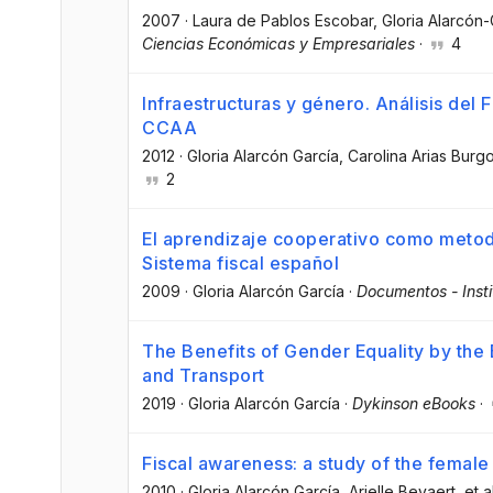
2007
·
Laura de Pablos Escobar
, Gloria Alarcón
Ciencias Económicas y Empresariales
·
4
Infraestructuras y género. Análisis del
CCAA
2012
·
Gloria Alarcón García
, Carolina Arias Burg
2
El aprendizaje cooperativo como metod
Sistema fiscal español
2009
·
Gloria Alarcón García
·
Documentos - Insti
The Benefits of Gender Equality by the 
and Transport
2019
·
Gloria Alarcón García
·
Dykinson eBooks
·
Fiscal awareness: a study of the female 
2010
·
Gloria Alarcón García
, Arielle Beyaert
, et a