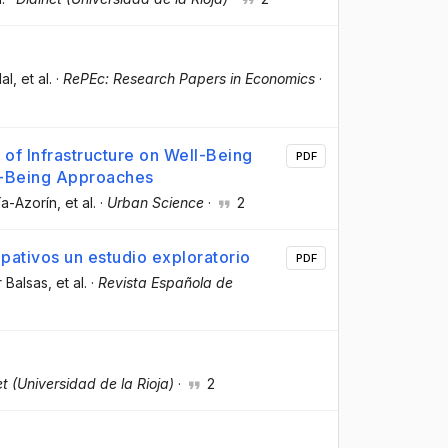
al
, et al.
·
RePEc: Research Papers in Economics
·
of Infrastructure on Well-Being
PDF
l-Being Approaches
ía-Azorín
, et al.
·
Urban Science
·
2
ipativos un estudio exploratorio
PDF
 Balsas
, et al.
·
Revista Española de
et (Universidad de la Rioja)
·
2