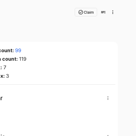
Claim
count:
99
n count:
119
x:
7
ex:
3
r