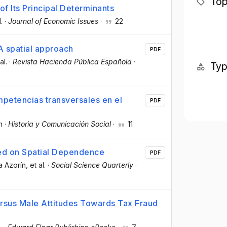
Top
of Its Principal Determinants
l.
·
Journal of Economic Issues
·
22
A spatial approach
PDF
al.
·
Revista Hacienda Pública Española
·
Ty
mpetencias transversales en el
PDF
n
·
Historia y Comunicación Social
·
11
sed on Spatial Dependence
PDF
a Azorín
, et al.
·
Social Science Quarterly
·
ersus Male Attitudes Towards Tax Fraud