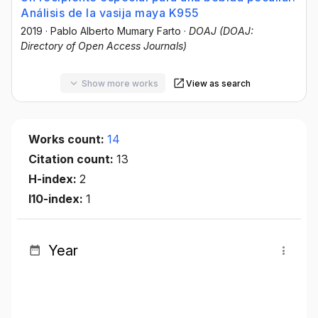
Análisis de la vasija maya K955
2019
·
Pablo Alberto Mumary Farto
·
DOAJ (DOAJ:
Directory of Open Access Journals)
Show more works
View as search
Works count:
14
Citation count:
13
H-index:
2
I10-index:
1
Year