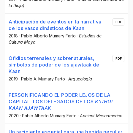
la Rioja)
Anticipación de eventos en la narrativa
PDF
de los vasos dinásticos de Kaan
2018
·
Pablo Alberto Mumary Farto
·
Estudios de
Cultura Maya
Ofidios terrenales y sobrenaturales,
PDF
símbolos de poder de los ajawtaak de
Kaan
2019
·
Pablo A. Mumary Farto
·
Arqueología
PERSONIFICANDO EL PODER LEJOS DE LA
CAPITAL. LOS DELEGADOS DE LOS
K'UHUL
KAAN AJAWTAAK
2020
·
Pablo Alberto Mumary Farto
·
Ancient Mesoamerica
Un recipiente especial para una bebida peculiar.