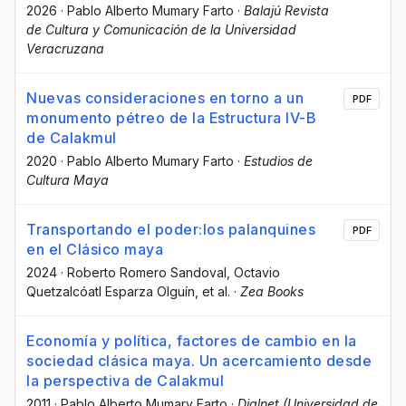
2026
·
Pablo Alberto Mumary Farto
·
Balajú Revista
de Cultura y Comunicación de la Universidad
Veracruzana
Nuevas consideraciones en torno a un
PDF
monumento pétreo de la Estructura IV-B
de Calakmul
2020
·
Pablo Alberto Mumary Farto
·
Estudios de
Cultura Maya
Transportando el poder:los palanquines
PDF
en el Clásico maya
2024
·
Roberto Romero Sandoval
, Octavio
Quetzalcóatl Esparza Olguín
, et al.
·
Zea Books
Economía y política, factores de cambio en la
sociedad clásica maya. Un acercamiento desde
la perspectiva de Calakmul
2011
·
Pablo Alberto Mumary Farto
·
Dialnet (Universidad de