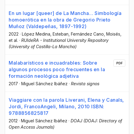
En un lugar [queer] de La Mancha… Simbología
homoerótica en la obra de Gregorio Prieto
Muñoz (Valdepeñas, 1897-1992)
2022
·
López Medina, Esteban
, Fernández Cano, Moisés
,
et al.
·
RUIdeRA - Institutional University Repository
(University of Castilla-La Mancha)
Malabarísticos e incuadrables: Sobre
PDF
algunos procesos poco frecuentes en la
formación neológica adjetiva
2017
·
Miguel Sánchez Ibáñez
·
Revista signos
Viaggiare con la parola Liverani, Elena y Canals,
Jordi, FrancoAngeli, Milano, 2010 ISBN:
9788856825817
2012
·
Miguel Sánchez Ibáñez
·
DOAJ (DOAJ: Directory of
Open Access Journals)