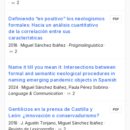
·
2
Definiendo “en positivo” los neologismos
PDF
formales: Hacia un análisis cuantitativo
de la correlación entre sus
características
2018
·
Miguel Sánchez Ibáñez
·
Pragmalinguistica
·
2
Name it till you mean it: Intersections between
formal and semantic neological procedures in
naming emerging pandemic objects in Spanish
2024
·
Miguel Sánchez Ibáñez
, Paula Pérez Sobrino
·
Language & Communication
·
2
Gentilicios en la prensa de Castilla y
PDF
León: ¿innovación o conservadurismo?
2018
·
J. Agustín Torijano
, Miguel Sánchez Ibáñez
·
Revista de Lexicografía
·
2