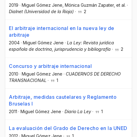
2019
·
Miguel Gómez Jene
, Mónica Guzmán Zapater
, et al.
·
Dialnet (Universidad de la Rioja)
·
2
El arbitraje internacional en la nueva ley de
arbitraje
2004
·
Miguel Gómez Jene
·
La Ley: Revista jurídica
española de doctrina, jurisprudencia y bibliografía
·
2
Concurso y arbitraje internacional
2010
·
Miguel Gómez Jene
·
CUADERNOS DE DERECHO
TRANSNACIONAL
·
1
Arbitraje, medidas cautelares y Reglamento
Bruselas I
2011
·
Miguel Gómez Jene
·
Diario La Ley
·
1
La evaluación del Grado de Derecho en la UNED
2012
·
Miguel Gómez Jene
·
1