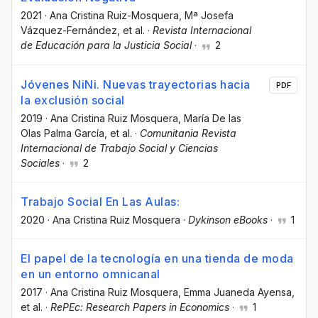
2021
·
Ana Cristina Ruiz-Mosquera
, Mª Josefa
Vázquez-Fernández
, et al.
·
Revista Internacional
de Educación para la Justicia Social
·
2
Jóvenes NiNi. Nuevas trayectorias hacia
PDF
la exclusión social
2019
·
Ana Cristina Ruiz Mosquera
, María De las
Olas Palma García
, et al.
·
Comunitania Revista
Internacional de Trabajo Social y Ciencias
Sociales
·
2
Trabajo Social En Las Aulas:
2020
·
Ana Cristina Ruiz Mosquera
·
Dykinson eBooks
·
1
El papel de la tecnología en una tienda de moda
en un entorno omnicanal
2017
·
Ana Cristina Ruiz Mosquera
, Emma Juaneda Ayensa
,
et al.
·
RePEc: Research Papers in Economics
·
1