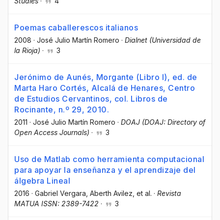
Studies
·
4
Poemas caballerescos italianos
2008
·
José Julio Martín Romero
·
Dialnet (Universidad de
la Rioja)
·
3
Jerónimo de Aunés, Morgante (Libro I), ed. de
Marta Haro Cortés, Alcalá de Henares, Centro
de Estudios Cervantinos, col. Libros de
Rocinante, n.º 29, 2010.
2011
·
José Julio Martín Romero
·
DOAJ (DOAJ: Directory of
Open Access Journals)
·
3
Uso de Matlab como herramienta computacional
para apoyar la enseñanza y el aprendizaje del
álgebra Lineal
2016
·
Gabriel Vergara
, Aberth Avilez
, et al.
·
Revista
MATUA ISSN: 2389-7422
·
3