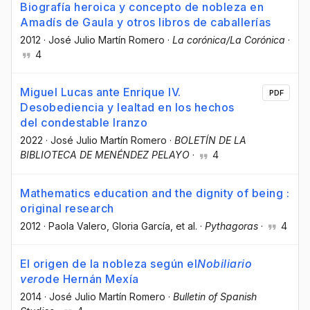
Biografía heroica y concepto de nobleza en
Amadís de Gaula y otros libros de caballerías
2012
·
José Julio Martín Romero
·
La corónica/La Corónica
·
4
Miguel Lucas ante Enrique IV.
PDF
Desobediencia y lealtad en los hechos
del condestable Iranzo
2022
·
José Julio Martín Romero
·
BOLETÍN DE LA
BIBLIOTECA DE MENÉNDEZ PELAYO
·
4
Mathematics education and the dignity of being :
original research
2012
·
Paola Valero
, Gloria García
, et al.
·
Pythagoras
·
4
El origen de la nobleza según el
Nobiliario
vero
de Hernán Mexía
2014
·
José Julio Martín Romero
·
Bulletin of Spanish