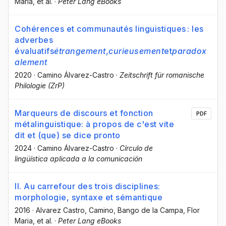
Maria
, et al.
·
Peter Lang eBooks
Cohérences et communautés linguistiques : les
adverbes
évaluatifs
étrangement
,
curieusement
et
paradox
alement
2020
·
Camino Álvarez-Castro
·
Zeitschrift für romanische
Philologie (ZrP)
Marqueurs de discours et fonction
PDF
métalinguistique: à propos de c'est vite
dit et (que) se dice pronto
2024
·
Camino Álvarez-Castro
·
Círculo de
lingüística aplicada a la comunicación
II. Au carrefour des trois disciplines:
morphologie, syntaxe et sémantique
2016
·
Alvarez Castro, Camino
, Bango de la Campa, Flor
Maria
, et al.
·
Peter Lang eBooks