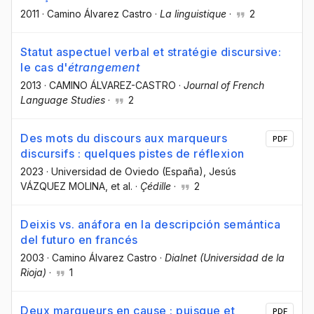
2011
·
Camino Álvarez Castro
·
La linguistique
·
2
Statut aspectuel verbal et stratégie discursive:
le cas d'
étrangement
2013
·
CAMINO ÁLVAREZ-CASTRO
·
Journal of French
Language Studies
·
2
Des mots du discours aux marqueurs
PDF
discursifs : quelques pistes de réflexion
2023
·
Universidad de Oviedo (España)
, Jesús
VÁZQUEZ MOLINA
, et al.
·
Çédille
·
2
Deixis vs. anáfora en la descripción semántica
del futuro en francés
2003
·
Camino Álvarez Castro
·
Dialnet (Universidad de la
Rioja)
·
1
Deux marqueurs en cause : puisque et
PDF