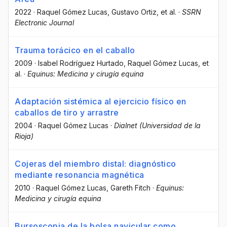
2022
·
Raquel Gómez Lucas
, Gustavo Ortiz
, et al.
·
SSRN
Electronic Journal
Trauma torácico en el caballo
2009
·
Isabel Rodríguez Hurtado
, Raquel Gómez Lucas
, et
al.
·
Equinus: Medicina y cirugía equina
Adaptación sistémica al ejercicio físico en
caballos de tiro y arrastre
2004
·
Raquel Gómez Lucas
·
Dialnet (Universidad de la
Rioja)
Cojeras del miembro distal: diagnóstico
mediante resonancia magnética
2010
·
Raquel Gómez Lucas
, Gareth Fitch
·
Equinus:
Medicina y cirugía equina
Bursoscopia de la bolsa navicular como