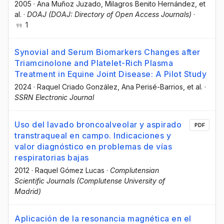
2005
·
Ana Muñoz Juzado
, Milagros Benito Hernández
, et
al.
·
DOAJ (DOAJ: Directory of Open Access Journals)
·
1
Synovial and Serum Biomarkers Changes after
Triamcinolone and Platelet-Rich Plasma
Treatment in Equine Joint Disease: A Pilot Study
2024
·
Raquel Criado González
, Ana Perisé-Barrios
, et al.
·
SSRN Electronic Journal
Uso del lavado broncoalveolar y aspirado
PDF
transtraqueal en campo. Indicaciones y
valor diagnóstico en problemas de vías
respiratorias bajas
2012
·
Raquel Gómez Lucas
·
Complutensian
Scientific Journals (Complutense University of
Madrid)
Aplicación de la resonancia magnética en el