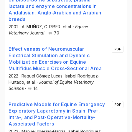
lactate and enzyme concentrations in
Andalusian, Anglo‐Arabian and Arabian
breeds
2002
·
A. MUÑOZ
, C. RIBER
, et al.
·
Equine
Veterinary Journal
·
70
Effectiveness of Neuromuscular
PDF
Electrical Stimulation and Dynamic
Mobilization Exercises on Equine
Multifidus Muscle Cross-Sectional Area
2022
·
Raquel Gómez Lucas
, Isabel Rodríguez-
Hurtado
, et al.
·
Journal of Equine Veterinary
Science
·
14
Predictive Models for Equine Emergency
PDF
Exploratory Laparotomy in Spain: Pre-,
Intra-, and Post-Operative-Mortality-
Associated Factors
2022
·
Manuel Iglesias-García
, Isabel Rodríguez