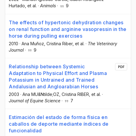
Hurtado
, et al.
·
Animals
·
9
The effects of hypertonic dehydration changes
on renal function and arginine vasopressin in the
horse during pulling exercises
2010
·
Ana Muñoz
, Cristina Riber
, et al.
·
The Veterinary
Journal
·
9
Relationship between Systemic
PDF
Adaptation to Physical Effort and Plasma
Potassium in Untrained and Trained
Andalusian and Angloarabian Horses
2003
·
Ana MU&Ntilde;OZ
, Cristina RIBER
, et al.
·
Journal of Equine Science
·
7
Estimación del estado de forma física en
caballos de deporte mediante índices de
funcionalidad