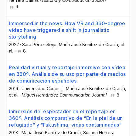
Herrera Damas
·
Historia y Comunicación Social
·
9
Immersed in the news. How VR and 360-degree
video have triggered a shift in journalistic
storytelling
2022
·
Sara Pérez-Seijo
, María José Benítez de Gracia
, et
al.
·
8
Realidad virtual y reportaje inmersivo con vídeo
en 360º. Análisis de su uso por parte de medios
de comunicación españoles
2019
·
Universidad Carlos III
, María José Benítez de Gracia
,
et al.
·
Miguel Hernández Communication Journal
·
8
Inmersión del espectador en el reportaje en
360º. Análisis comparativo de “En la piel de un
refugiado” y “Fukushima, vidas contaminadas”
2018
·
María José Benítez de Gracia
, Susana Herrera