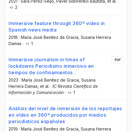
2021
·
Sara Pérez-Seijo
, Pavel Sidorenko Bautista
, et al.
·
2
Immersive feature through 360º video in
Spanish news media
2018
·
María José Benítez de Gracia
, Susana Herrera
Damas
·
1
Immersive journalism in times of
PDF
lockdowns Periodismo inmersivo en
tiempos de confinamientos .
2023
·
María José Benítez de Gracia
, Susana
Herrera Damas
, et al.
·
IC Revista Científica de
Información y Comunicación
·
1
Análisis del nivel de inmersión de los reportajes
en vídeo en 360º producidos por medios
periodísticos españoles
2019
·
María José Benítez de Gracia
, Susana Herrera