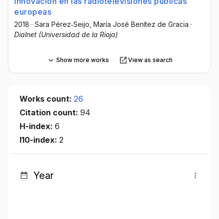
innovacion en las radiotelevisiones publicas
europeas
2018
·
Sara Pérez‐Seijo
, María José Benítez de Gracia
·
Dialnet (Universidad de la Rioja)
Show more works
View as search
Works count:
26
Citation count:
94
H-index:
6
I10-index:
2
Year