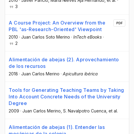
2010
·
Javier Paricio
, María Nieves Aja Hernando
, et al.
·
3
A Course Project: An Overview from the
PDF
PBL 'as-Research-Oriented' Viewpoint
2010
·
Juan Carlos Soto Merino
·
InTech eBooks
·
2
Alimentación de abejas (2). Aprovechamiento
de los recursos
2018
·
Juan Carlos Merino
·
Apicultura ibérica
Tools for Generating Teaching Teams by Taking
Into Account Concrete Needs of the University
Degree
2009
·
Juan Carlos Merino
, S. Navalpotro Cuenca
, et al.
Alimentación de abejas (1). Entender las
mecánicas de la colonia