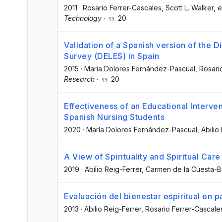
2011
·
Rosario Ferrer-Cascales
, Scott L. Walker
, e
Technology
·
20
Validation of a Spanish version of the 
Survey (DELES) in Spain
2015
·
Maria Dolores Fernández-Pascual
, Rosari
Research
·
20
Effectiveness of an Educational Interven
Spanish Nursing Students
2020
·
María Dolores Fernández-Pascual
, Abilio
A View of Spirituality and Spiritual Car
2019
·
Abilio Reig-Ferrer
, Carmen de la Cuesta-
Evaluación del bienestar espiritual en p
2013
·
Abilio Reig-Ferrer
, Rosario Ferrer-Cascale