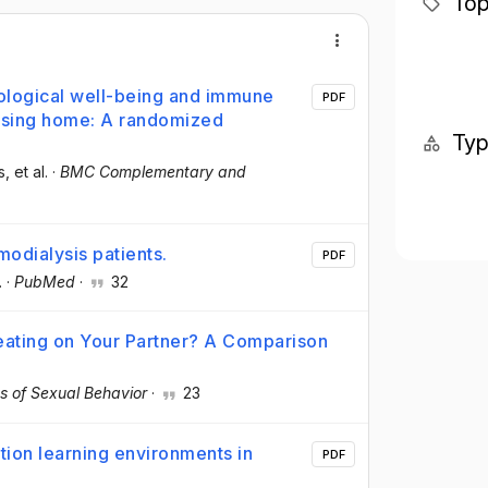
Top
ological well-being and immune
PDF
ursing home: A randomized
Ty
s
, et al.
·
BMC Complementary and
modialysis patients.
PDF
.
·
PubMed
·
32
heating on Your Partner? A Comparison
s of Sexual Behavior
·
23
tion learning environments in
PDF