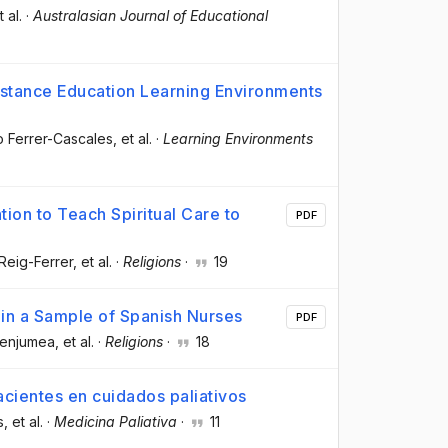
t al.
·
Australasian Journal of Educational
Distance Education Learning Environments
o Ferrer-Cascales
, et al.
·
Learning Environments
tion to Teach Spiritual Care to
PDF
 Reig-Ferrer
, et al.
·
Religions
·
19
e in a Sample of Spanish Nurses
PDF
Benjumea
, et al.
·
Religions
·
18
acientes en cuidados paliativos
s
, et al.
·
Medicina Paliativa
·
11