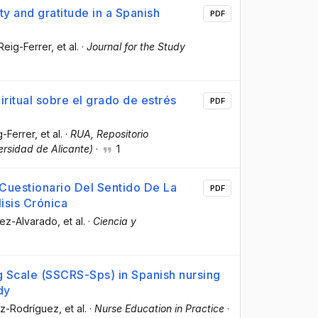
ty and gratitude in a Spanish
PDF
 Reig-Ferrer
, et al.
·
Journal for the Study
iritual sobre el grado de estrés
PDF
g-Ferrer
, et al.
·
RUA, Repositorio
versidad de Alicante)
·
1
 Cuestionario Del Sentido De La
PDF
isis Crónica
ñez-Alvarado
, et al.
·
Ciencia y
ng Scale (SSCRS-Sps) in Spanish nursing
dy
ez-Rodríguez
, et al.
·
Nurse Education in Practice
·