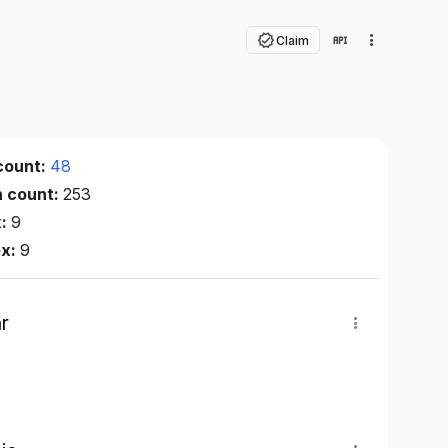
Claim
count:
48
n count:
253
x:
9
ex:
9
r