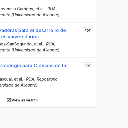
Provencio Garrigós
, et al.
·
RUA,
icante (Universidad de Alicante)
adoras para el desarrollo de
PDF
es universitarios
chez‐SanSegundo
, et al.
·
RUA,
icante (Universidad de Alicante)
icología para Ciencias de la
PDF
ascual
, et al.
·
RUA, Repositorio
versidad de Alicante)
s
View as search