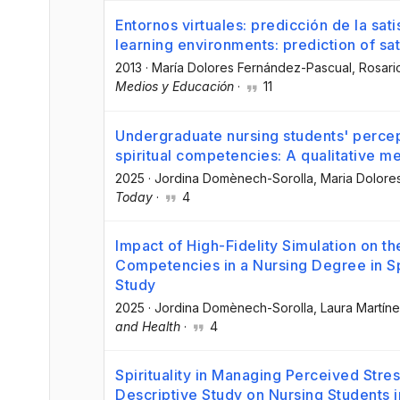
Entornos virtuales: predicción de la sati
learning environments: prediction of sati
2013
·
María Dolores Fernández-Pascual
, Rosari
Medios y Educación
·
11
Undergraduate nursing students' percep
spiritual competencies: A qualitative m
2025
·
Jordina Domènech-Sorolla
, Maria Dolor
Today
·
4
Impact of High-Fidelity Simulation on the
Competencies in a Nursing Degree in S
Study
2025
·
Jordina Domènech-Sorolla
, Laura Martín
and Health
·
4
Spirituality in Managing Perceived Stre
Descriptive Study on Nursing Students i