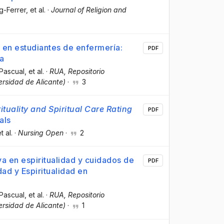
ig-Ferrer
, et al.
·
Journal of Religion and
s en estudiantes de enfermería:
PDF
va
Pascual
, et al.
·
RUA, Repositorio
versidad de Alicante)
·
3
rituality and Spiritual Care Rating
PDF
als
et al.
·
Nursing Open
·
2
a en espiritualidad y cuidados de
PDF
ad y Espiritualidad en
Pascual
, et al.
·
RUA, Repositorio
versidad de Alicante)
·
1