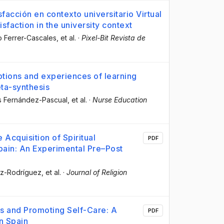
sfacción en contexto universitario Virtual
sfaction in the university context
o Ferrer-Cascales
, et al.
·
Pixel-Bit Revista de
tions and experiences of learning
eta-synthesis
es Fernández-Pascual
, et al.
·
Nurse Education
 Acquisition of Spiritual
PDF
pain: An Experimental Pre–Post
ez-Rodríguez
, et al.
·
Journal of Religion
ss and Promoting Self-Care: A
PDF
n Spain