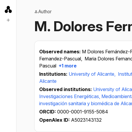
Author
M. Dolores Fe
Observed names:
M Dolores Fernández-
Fernandez-Pascual,
Maria Dolores Fernan
Pascual
+1 more
Institutions:
University of Alicante,
Instit
Alicante
Observed institutions:
University of Alic
Investigaciones Energéticas, Medioambient
investigación sanitaria y biomédica de Alica
ORCID:
0000-0001-9155-5084
OpenAlex ID:
A5023143132