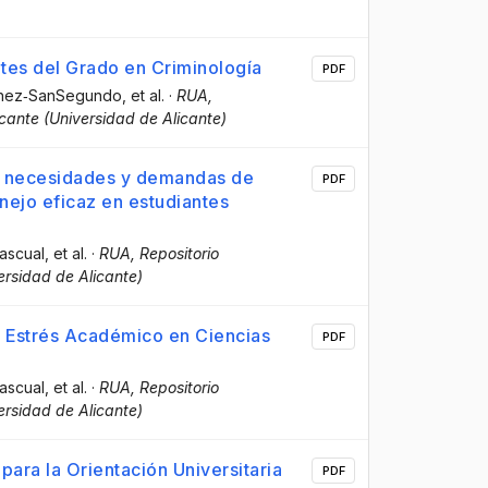
es del Grado en Criminología
PDF
chez‐SanSegundo
, et al.
·
RUA,
icante (Universidad de Alicante)
as necesidades y demandas de
PDF
nejo eficaz en estudiantes
ascual
, et al.
·
RUA, Repositorio
versidad de Alicante)
n Estrés Académico en Ciencias
PDF
ascual
, et al.
·
RUA, Repositorio
versidad de Alicante)
 para la Orientación Universitaria
PDF