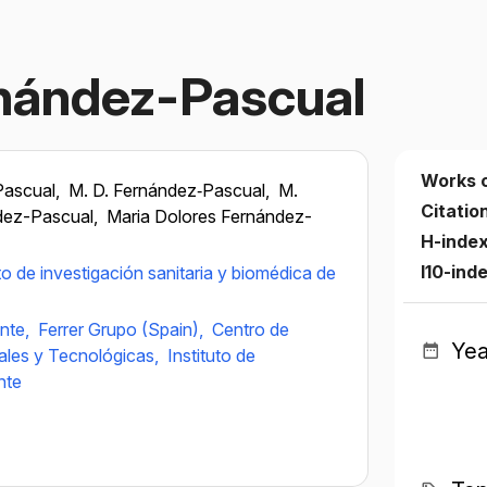
rnández-Pascual
Works 
Pascual,
M. D. Fernández‐Pascual,
M.
Citatio
dez-Pascual,
Maria Dolores Fernández-
H-inde
I10-ind
uto de investigación sanitaria y biomédica de
ante,
Ferrer Grupo (Spain),
Centro de
Yea
ales y Tecnológicas,
Instituto de
nte