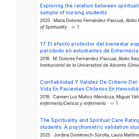
Exploring the relation between spirituali
sample of nursing students
2025
·
María Dolores Fernández-Pascual
, Abilio
of Spirituality
·
1
17. El efecto protector del bienestar esp
percibido en estudiantes de Enfermería
2018
·
M. Dolores Fernández-Pascual
, Abilio Rei
Institucional de la Universidad de Alicante (Uni
Confiabilidad Y Validez De Criterio Del
Vida En Pacientes Chilenos En Hemodiál
2018
·
Carmen Luz Muñoz-Mendoza
, Miguel Yá
enfermería/Ciencia y enfermería
·
1
The Spirituality and Spiritual Care Rati
students: A psychometric validation stu
2025
·
Jordina Domènech-Sorolla
, Laura Martín