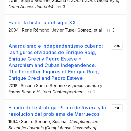
2019
·
Sueiro Seoane, Susana
·
DOAJ (DOAJ: Directory of
Open Access Journals)
·
3
Hacer la historia del siglo XX
2004
·
René Rémond
, Javier Tusell Gómez
, et al.
·
3
Anarquismo e independentismo cubano:
PDF
las figuras olvidadas de Enrique Roig,
Enrique Creci y Pedro Esteve =
Anarchism and Cuban Independence:
The Forgotten Figures of Enrique Roig,
Enrique Creci and Pedro Esteve
2018
·
Susana Sueiro Seoane
·
Espacio Tiempo y
Forma Serie V Historia Contemporánea
·
2
El mito del estratega. Primo de Rivera y la
PDF
resolución del problema de Marruecos.
1994
·
Sueiro Seoane, Susana
·
Complutensian
Scientific Journals (Complutense University of