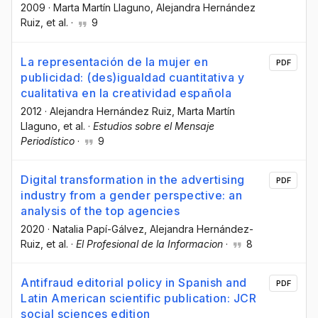
2009
·
Marta Martín Llaguno
, Alejandra Hernández
Ruiz
, et al.
·
9
La representación de la mujer en
PDF
publicidad: (des)igualdad cuantitativa y
cualitativa en la creatividad española
2012
·
Alejandra Hernández Ruiz
, Marta Martín
Llaguno
, et al.
·
Estudios sobre el Mensaje
Periodístico
·
9
Digital transformation in the advertising
PDF
industry from a gender perspective: an
analysis of the top agencies
2020
·
Natalia Papí-Gálvez
, Alejandra Hernández-
Ruiz
, et al.
·
El Profesional de la Informacion
·
8
Antifraud editorial policy in Spanish and
PDF
Latin American scientific publication: JCR
social sciences edition