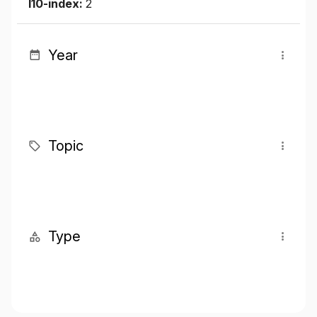
I10-index:
2
Year
Topic
Type