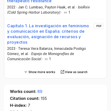
therapeutic resistance
2022
·
Jan C. Lumibao
, Payton Haak
, et al.
·
bioRxiv
(Cold Spring Harbor Laboratory)
·
1
Capítulo 1. La investigación en feminismo
PDF
y comunicación en España: criterios de
evaluación, asignación de recursos y
proyectos
2023
·
Teresa Vera Balanza
, Inmaculada Postigo
Gómez
, et al.
·
Espejo de Monografías de
Comunicación Social
·
1
Show more works
View as search
Works count:
89
Citation count:
155
H-index:
7