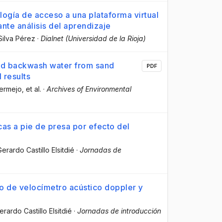
ología de acceso a una plataforma virtual
nte análisis del aprendizaje
Silva Pérez
·
Dialnet (Universidad de la Rioja)
ated backwash water from sand
PDF
l results
Bermejo
, et al.
·
Archives of Environmental
as a pie de presa por efecto del
Gerardo Castillo Elsitdié
·
Jornadas de
o de velocímetro acústico doppler y
Gerardo Castillo Elsitdié
·
Jornadas de introducción