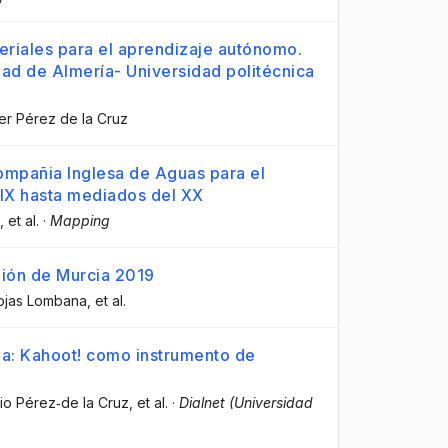
eriales para el aprendizaje autónomo.
idad de Almería- Universidad politécnica
ier Pérez de la Cruz
ompañia Inglesa de Aguas para el
XIX hasta mediados del XX
, et al.
·
Mapping
egión de Murcia 2019
Rojas Lombana
, et al.
ia: Kahoot! como instrumento de
rio Pérez‐de la Cruz
, et al.
·
Dialnet (Universidad