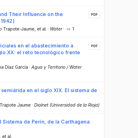
nd Their Influence on the
PDF
–1942)
ro Trapote-Jaume
, et al.
·
Water
·
1
iciales en el abastecimiento a
PDF
o XX: el reto tecnológico frente
ina Díaz García
·
Agua y Territorio / Water
emiárida en el siglo XIX. El sistema de
o Trapote Jaume
·
Dialnet (Universidad de la Rioja)
el Sistema de Perín, de la Carthagena
, et al.