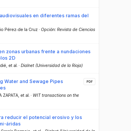
audiovisuales en diferentes ramas del
rio Pérez‐de la Cruz
·
Opción: Revista de Ciencias
en zonas urbanas frente a nundaciones
elos 2D
tdié
, et al.
·
Dialnet (Universidad de la Rioja)
ng Water and Sewage Pipes
PDF
des
A ZAPATA
, et al.
·
WIT transactions on the
a reducir el potencial erosivo y los
mi-áridas