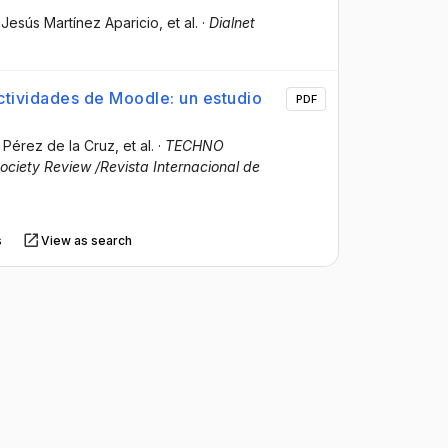
 Jesús Martínez Aparicio
, et al.
·
Dialnet
actividades de Moodle: un estudio
PDF
r Pérez de la Cruz
, et al.
·
TECHNO
ciety Review /Revista Internacional de
s
View as search