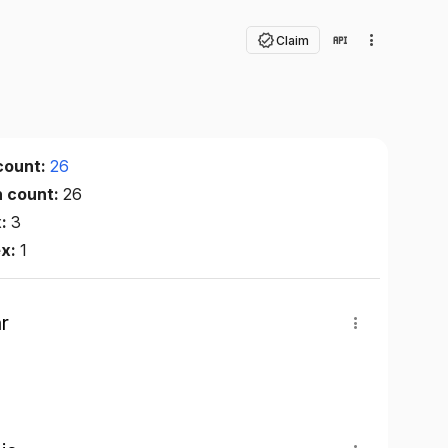
Claim
count:
26
n count:
26
x:
3
ex:
1
r