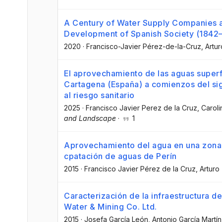
A Century of Water Supply Companies a
Development of Spanish Society (1842
2020
·
Francisco-Javier Pérez-de-la-Cruz
, Artu
El aprovechamiento de las aguas superf
Cartagena (España) a comienzos del sigl
al riesgo sanitario
2025
·
Francisco Javier Perez de la Cruz
, Carol
and Landscape
·
1
Aprovechamiento del agua en una zona s
cpatación de aguas de Perín
2015
·
Francisco Javier Pérez de la Cruz
, Artur
Caracterización de la infraestructura d
Water & Mining Co. Ltd.
2015
·
Josefa García León
, Antonio García Martín