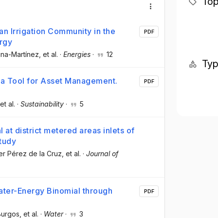
Top
n Irrigation Community in the
PDF
ergy
ina-Martínez
, et al.
·
Energies
·
12
Ty
 a Tool for Asset Management.
PDF
 et al.
·
Sustainability
·
5
at district metered areas inlets of
tudy
ier Pérez de la Cruz
, et al.
·
Journal of
ater-Energy Binomial through
PDF
Burgos
, et al.
·
Water
·
3