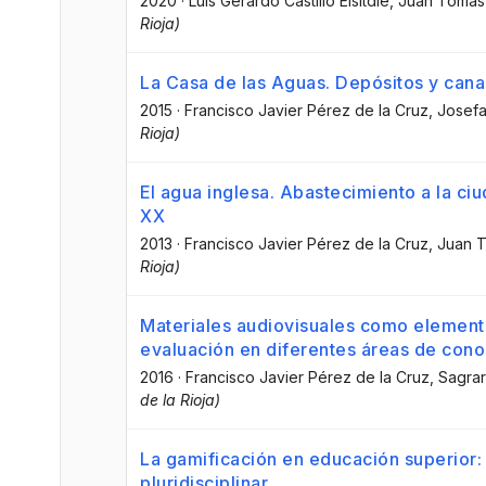
2020
·
Luis Gerardo Castillo Elsitdié
, Juan Tomás
Rioja)
La Casa de las Aguas. Depósitos y cana
2015
·
Francisco Javier Pérez de la Cruz
, Josef
Rioja)
El agua inglesa. Abastecimiento a la ci
XX
2013
·
Francisco Javier Pérez de la Cruz
, Juan 
Rioja)
Materiales audiovisuales como elemento
evaluación en diferentes áreas de con
2016
·
Francisco Javier Pérez de la Cruz
, Sagra
de la Rioja)
La gamificación en educación superior:
pluridisciplinar