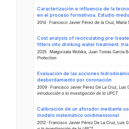
Caracterización e influencia de la tecn
en el proceso formativoa. Estudio media
2014
·
Francisco Javier Pérez de la Cruz
, María 
Cost analysis of recirculating pre-tre
filters into drinking water treatment: tria
2025
·
Małgorzata Wolska
, Juan Tomás García 
Protection
Evaluación de las acciones hidrodinámic
desbordamiento por coronación
2009
·
Francisco Javier Pérez De La Cruz
, Luis 
introducción a la investigación de la UPCT
Calibración de un aforador mediante us
modelo matemático unidimensional
2012
·
Francisco Javier Pérez De La Cruz
, Luis 
a la investigación de la UPCT