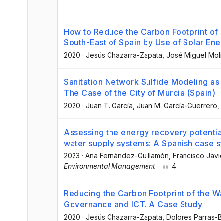
How to Reduce the Carbon Footprint of a
South-East of Spain by Use of Solar En
2020
·
Jesús Chazarra-Zapata
, José Miguel Mol
Sanitation Network Sulfide Modeling as
The Case of the City of Murcia (Spain)
2020
·
Juan T. García
, Juan M. García-Guerrero
,
Assessing the energy recovery potential 
water supply systems: A Spanish case s
2023
·
Ana Fernández-Guillamón
, Francisco Jav
Environmental Management
·
4
Reducing the Carbon Footprint of the W
Governance and ICT. A Case Study
2020
·
Jesús Chazarra-Zapata
, Dolores Parras-