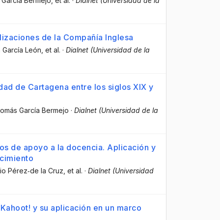
 García Bermejo
, et al.
·
Dialnet (Universidad de la
lizaciones de la Compañía Inglesa
a García León
, et al.
·
Dialnet (Universidad de la
udad de Cartagena entre los siglos XIX y
Tomás García Bermejo
·
Dialnet (Universidad de la
s de apoyo a la docencia. Aplicación y
ocimiento
rio Pérez‐de la Cruz
, et al.
·
Dialnet (Universidad
 Kahoot! y su aplicación en un marco