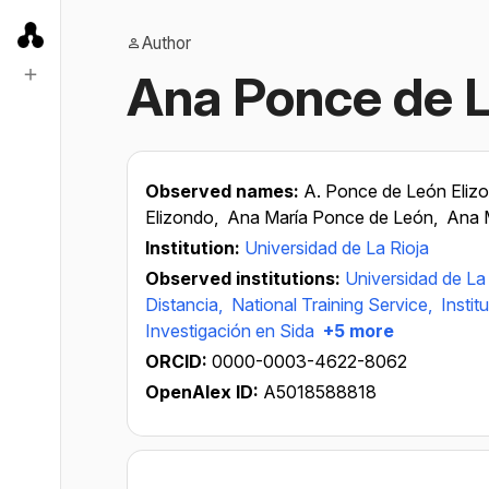
Author
Ana Ponce de L
Observed names:
A. Ponce de León Eliz
Elizondo,
Ana María Ponce de León,
Ana 
Institution:
Universidad de La Rioja
Observed institutions:
Universidad de La
Distancia,
National Training Service,
Insti
Investigación en Sida
+5 more
ORCID:
0000-0003-4622-8062
OpenAlex ID:
A5018588818