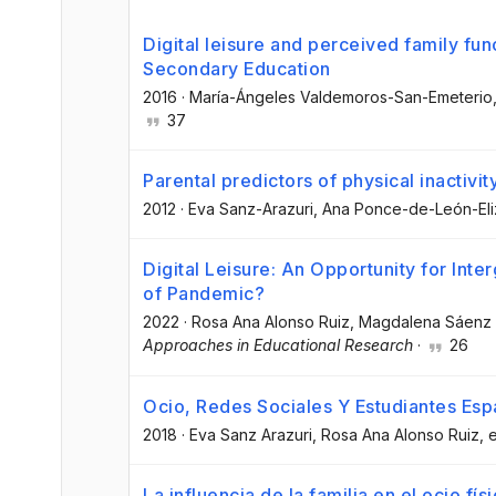
Digital leisure and perceived family fun
Secondary Education
2016
·
María-Ángeles Valdemoros-San-Emeterio
37
Parental predictors of physical inactivit
2012
·
Eva Sanz-Arazuri
, Ana Ponce-de-León-El
Digital Leisure: An Opportunity for Int
of Pandemic?
2022
·
Rosa Ana Alonso Ruiz
, Magdalena Sáenz
Approaches in Educational Research
·
26
Ocio, Redes Sociales Y Estudiantes Esp
2018
·
Eva Sanz Arazuri
, Rosa Ana Alonso Ruiz
, e
La influencia de la familia en el ocio fí