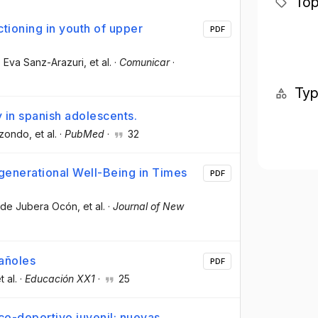
Top
ctioning in youth of upper
PDF
, Eva Sanz-Arazuri
, et al.
·
Comunicar
·
Ty
y in spanish adolescents.
izondo
, et al.
·
PubMed
·
32
ergenerational Well-Being in Times
PDF
 de Jubera Ocón
, et al.
·
Journal of New
añoles
PDF
t al.
·
Educación XX1
·
25
sico-deportivo juvenil: nuevas