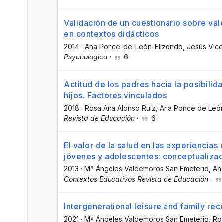
Validación de un cuestionario sobre va
en contextos didácticos
2014
·
Ana Ponce-de-León-Elizondo
, Jesús Vi
Psychologica
·
6
Actitud de los padres hacia la posibil
hijos. Factores vinculados
2018
·
Rosa Ana Alonso Ruiz
, Ana Ponce de Leó
Revista de Educación
·
6
El valor de la salud en las experiencias
jóvenes y adolescentes: conceptualizac
2013
·
Mª Ángeles Valdemoros San Emeterio
, A
Contextos Educativos Revista de Educación
·
Intergenerational leisure and family rec
2021
·
Mª Ángeles Valdemoros San Emeterio
, R