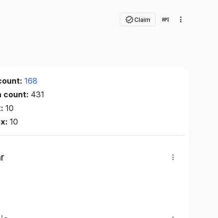
Claim
count:
168
n count:
431
x:
10
ex:
10
r