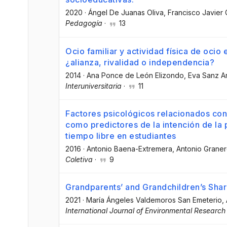
2020
·
Ángel De Juanas Oliva
, Francisco Javier 
Pedagogía
·
13
Ocio familiar y actividad física de ocio
¿alianza, rivalidad o independencia?
2014
·
Ana Ponce de León Elizondo
, Eva Sanz A
Interuniversitaria
·
11
Factores psicológicos relacionados con 
como predictores de la intención de la p
tiempo libre en estudiantes
2016
·
Antonio Baena-Extremera
, Antonio Grane
Coletiva
·
9
Grandparents’ and Grandchildren’s Shar
2021
·
María Ángeles Valdemoros San Emeterio
,
International Journal of Environmental Research