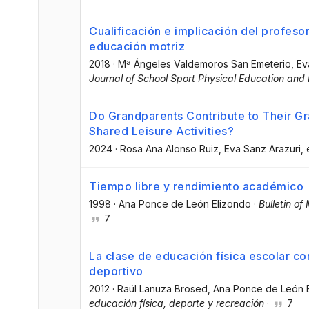
Cualificación e implicación del profesora
educación motriz
2018
·
Mª Ángeles Valdemoros San Emeterio
, E
Journal of School Sport Physical Education and
Do Grandparents Contribute to Their Gr
Shared Leisure Activities?
2024
·
Rosa Ana Alonso Ruiz
, Eva Sanz Arazuri
, 
Tiempo libre y rendimiento académico
1998
·
Ana Ponce de León Elizondo
·
Bulletin o
7
La clase de educación física escolar c
deportivo
2012
·
Raúl Lanuza Brosed
, Ana Ponce de León 
educación física, deporte y recreación
·
7