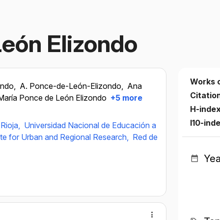
eón Elizondo
Works 
ondo,
A. Ponce-de-León-Elizondo,
Ana
Citatio
María Ponce de León Elizondo
+5 more
H-inde
I10-ind
 Rioja,
Universidad Nacional de Educación a
tute for Urban and Regional Research,
Red de
Yea