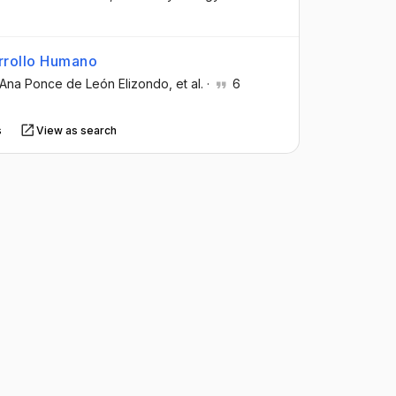
arrollo Humano
 Ana Ponce de León Elizondo
, et al.
·
6
s
View as search