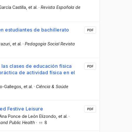
García Castilla
, et al.
·
Revista Española de
 en estudiantes de bachillerato
PDF
razuri
, et al.
·
Pedagogia Social Revista
las clases de educación física
PDF
ráctica de actividad física en el
ro-Gallegos
, et al.
·
Ciência & Saúde
ed Festive Leisure
PDF
 Ana Ponce de León Elizondo
, et al.
·
 and Public Health
·
8