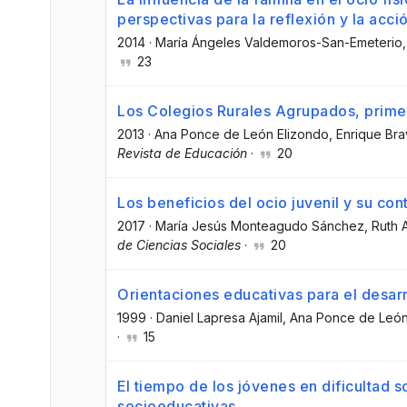
perspectivas para la reflexión y la acci
2014
·
María Ángeles Valdemoros-San-Emeterio
23
Los Colegios Rurales Agrupados, prime
2013
·
Ana Ponce de León Elizondo
, Enrique Br
Revista de Educación
·
20
Los beneficios del ocio juvenil y su con
2017
·
María Jesús Monteagudo Sánchez
, Ruth
de Ciencias Sociales
·
20
Orientaciones educativas para el desarr
1999
·
Daniel Lapresa Ajamil
, Ana Ponce de León
·
15
El tiempo de los jóvenes en dificultad so
socioeducativas.