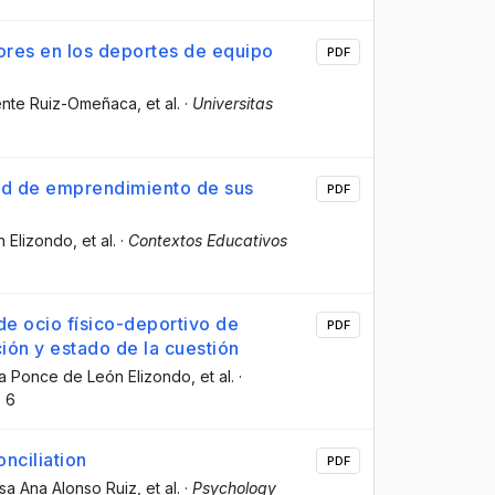
lores en los deportes de equipo
PDF
cente Ruiz-Omeñaca
, et al.
·
Universitas
idad de emprendimiento de sus
PDF
n Elizondo
, et al.
·
Contextos Educativos
 de ocio físico-deportivo de
PDF
ión y estado de la cuestión
na Ponce de León Elizondo
, et al.
·
6
onciliation
PDF
osa Ana Alonso Ruiz
, et al.
·
Psychology