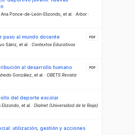
ón
, Ana Ponce-de-León-Elizondo
, et al.
·
Arbor
·
r paso al mundo docente
PDF
avo Sáinz
, et al.
·
Contextos Educativos
tribución al desarrollo humano
PDF
 Ahedo González
, et al.
·
OBETS Revista
ollo del deporte escolar
 Elizondo
, et al.
·
Dialnet (Universidad de la Rioja)
cial: utilización, gestión y acciones