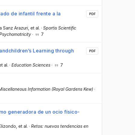
do de infantil frente a la
PDF
va Sanz Arazuri
, et al.
·
Sportis Scientific
 Psychomotricity
·
7
andchildren’s Learning through
PDF
et al.
·
Education Sciences
·
7
f Miscellaneous Information (Royal Gardens Kew)
·
omo generadora de un ocio físico-
Elizondo
, et al.
·
Retos: nuevas tendencias en