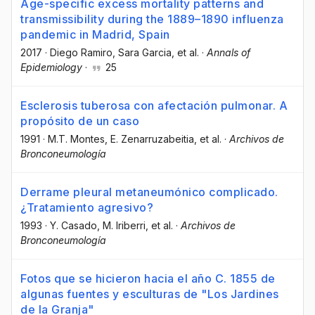
Age-specific excess mortality patterns and
transmissibility during the 1889–1890 influenza
pandemic in Madrid, Spain
2017
·
Diego Ramiro
, Sara Garcia
, et al.
·
Annals of
Epidemiology
·
25
Esclerosis tuberosa con afectación pulmonar. A
propósito de un caso
1991
·
M.T. Montes
, E. Zenarruzabeitia
, et al.
·
Archivos de
Bronconeumología
Derrame pleural metaneumónico complicado.
¿Tratamiento agresivo?
1993
·
Y. Casado
, M. Iriberri
, et al.
·
Archivos de
Bronconeumología
Fotos que se hicieron hacia el año C. 1855 de
algunas fuentes y esculturas de "Los Jardines
de la Granja"