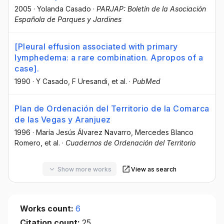
2005
·
Yolanda Casado
·
PARJAP: Boletín de la Asociación
Española de Parques y Jardines
[Pleural effusion associated with primary
lymphedema: a rare combination. Apropos of a
case].
1990
·
Y Casado
, F Uresandi
, et al.
·
PubMed
Plan de Ordenación del Territorio de la Comarca
de las Vegas y Aranjuez
1996
·
María Jesús Álvarez Navarro
, Mercedes Blanco
Romero
, et al.
·
Cuadernos de Ordenación del Territorio
Show more works
View as search
Works count:
6
Citation count:
25