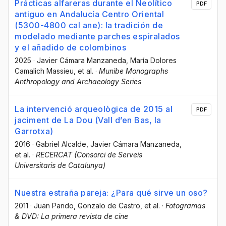
Prácticas alfareras durante el Neolítico
PDF
antiguo en Andalucía Centro Oriental
(5300-4800 cal ane): la tradición de
modelado mediante parches espiralados
y el añadido de colombinos
2025
·
Javier Cámara Manzaneda
, María Dolores
Camalich Massieu
, et al.
·
Munibe Monographs
Anthropology and Archaeology Series
La intervenció arqueològica de 2015 al
PDF
jaciment de La Dou (Vall d’en Bas, la
Garrotxa)
2016
·
Gabriel Alcalde
, Javier Cámara Manzaneda
,
et al.
·
RECERCAT (Consorci de Serveis
Universitaris de Catalunya)
Nuestra estraña pareja: ¿Para qué sirve un oso?
2011
·
Juan Pando
, Gonzalo de Castro
, et al.
·
Fotogramas
& DVD: La primera revista de cine