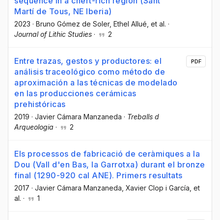
sequence in a chert-rich region (Sant
Martí de Tous, NE Iberia)
2023
·
Bruno Gómez de Soler
, Ethel Allué
, et al.
·
Journal of Lithic Studies
·
2
Entre trazas, gestos y productores: el
PDF
análisis traceológico como método de
aproximación a las técnicas de modelado
en las producciones cerámicas
prehistóricas
2019
·
Javier Cámara Manzaneda
·
Treballs d
Arqueologia
·
2
Els processos de fabricació de ceràmiques a la
Dou (Vall d'en Bas, la Garrotxa) durant el bronze
final (1290-920 cal ANE). Primers resultats
2017
·
Javier Cámara Manzaneda
, Xavier Clop i García
, et
al.
·
1