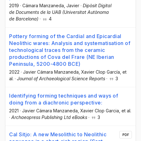
2019
·
Cámara Manzaneda, Javier
·
Dipòsit Digital
de Documents de la UAB (Universitat Autònoma
de Barcelona)
·
4
Pottery forming of the Cardial and Epicardial
Neolithic wares: Analysis and systematisation of
technological traces from the ceramic
productions of Cova del Frare (NE Iberian
Peninsula, 5200-4800 BCE)
2022
·
Javier Cámara Manzaneda
, Xavier Clop García
, et
al.
·
Journal of Archaeological Science Reports
·
3
Identifying forming techniques and ways of
doing from a diachronic perspective:
2021
·
Javier Cámara Manzaneda
, Xavier Clop Garcia
, et al.
·
Archaeopress Publishing Ltd eBooks
·
3
Cal Sitjo: A new Mesolithic to Neolithic
PDF