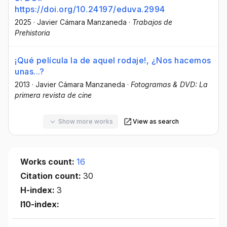
https://doi.org/10.24197/eduva.2994
2025
·
Javier Cámara Manzaneda
·
Trabajos de
Prehistoria
¡Qué película la de aquel rodaje!, ¿Nos hacemos
unas...?
2013
·
Javier Cámara Manzaneda
·
Fotogramas & DVD: La
primera revista de cine
Show more works
View as search
Works count:
16
Citation count:
30
H-index:
3
I10-index: