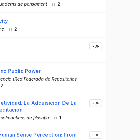
quaderns de pensament
·
2
vity
me
·
2
PDF
and Public Power
encia (Red Federada de Repositorios
2
jetividad. La Adquisición De La
PDF
editación
salmantinos de filosofía
·
1
f Human Sense Perception: From
PDF