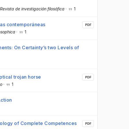
 Revista de investigación filosófica
·
1
icas contemporáneas
PDF
osophica
·
1
nts: On Certainty’s two Levels of
tical trojan horse
PDF
ão
·
1
Action
ntology of Complete Competences
PDF