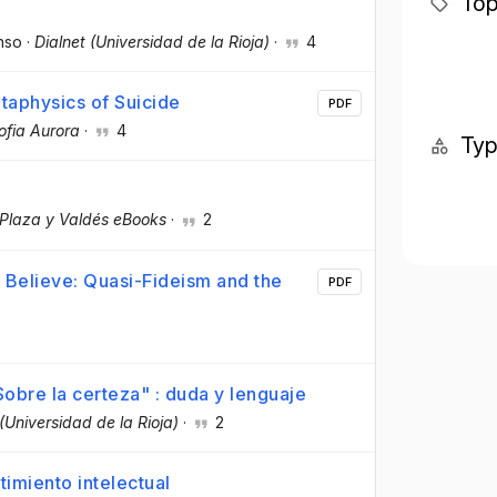
Top
nso
·
Dialnet (Universidad de la Rioja)
·
4
taphysics of Suicide
PDF
ofia Aurora
·
4
Ty
Plaza y Valdés eBooks
·
2
 Believe: Quasi-Fideism and the
PDF
Sobre la certeza" : duda y lenguaje
 (Universidad de la Rioja)
·
2
timiento intelectual