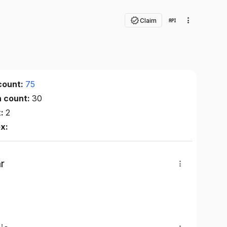
Claim
count:
75
n count:
30
x:
2
ex:
r