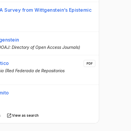
A Survey from Wittgenstein’s Epistemic
tgenstein
OAJ: Directory of Open Access Journals)
tico
PDF
ia (Red Federada de Repositorios
 mito
s
View as search