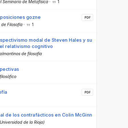
l Seminario de Metafísica
·
1
roposiciones gozne
PDF
 de Filosofía
·
1
erspectivismo modal de Steven Hales y su
el relativismo cognitivo
lmantinos de filosofía
spectivas
filosófico
ofía
PDF
al de los contrafácticos en Colin McGinn
(Universidad de la Rioja)