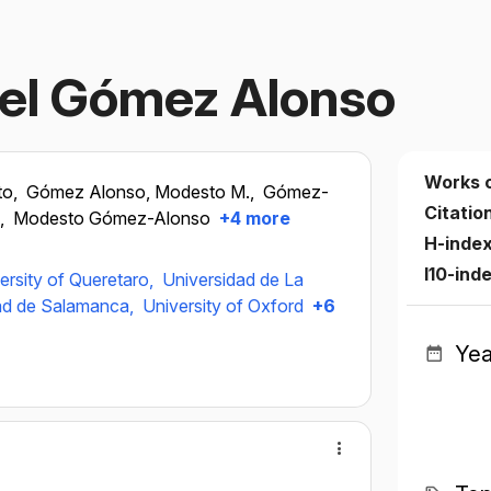
el Gómez Alonso
Works 
to,
Gómez Alonso, Modesto M.,
Gómez-
Citatio
,
Modesto Gómez-Alonso
+4 more
H-inde
I10-ind
rsity of Queretaro,
Universidad de La
ad de Salamanca,
University of Oxford
+6
Yea