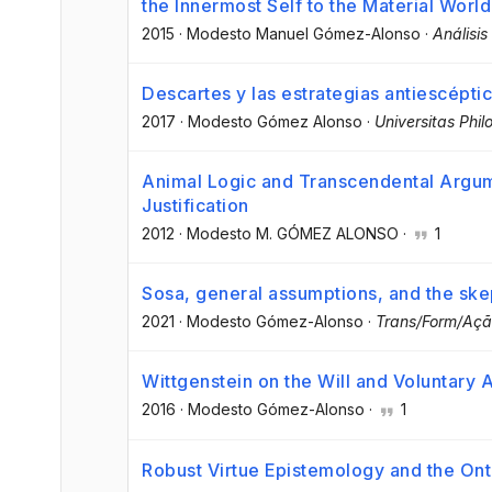
the Innermost Self to the Material World
2015
·
Modesto Manuel Gómez-Alonso
·
Análisis
Descartes y las estrategias antiescépt
2017
·
Modesto Gómez Alonso
·
Universitas Phil
Animal Logic and Transcendental Argume
Justification
2012
·
Modesto M. GÓMEZ ALONSO
·
1
Sosa, general assumptions, and the skep
2021
·
Modesto Gómez-Alonso
·
Trans/Form/Aç
Wittgenstein on the Will and Voluntary 
2016
·
Modesto Gómez-Alonso
·
1
Robust Virtue Epistemology and the O