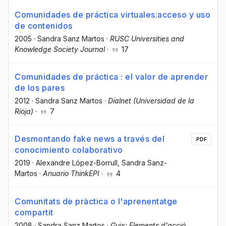
Comunidades de práctica virtuales:acceso y uso
de contenidos
2005
·
Sandra Sanz Martos
·
RUSC Universities and
Knowledge Society Journal
·
17
Comunidades de práctica : el valor de aprender
de los pares
2012
·
Sandra Sanz Martos
·
Dialnet (Universidad de la
Rioja)
·
7
Desmontando fake news a través del
PDF
conocimiento colaborativo
2019
·
Alexandre López-Borrull
, Sandra Sanz-
Martos
·
Anuario ThinkEPI
·
4
Comunitats de pràctica o l'aprenentatge
compartit
2008
·
Sandra Sanz Martos
·
Guix: Elements d'acció