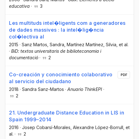
educativa
·
3
Les multituds intel�ligents com a generadores
de dades massives : la intel�lig�ncia
col�lectiva al
2015
·
Sanz Martos, Sandra
, Martínez Martínez, Silvia
, et al.
·
BiD: textos universitaris de biblioteconomia i
documentació
·
2
Co-creación y conocimiento colaborativo
PDF
al servicio del ciudadano
2018
·
Sandra Sanz-Martos
·
Anuario ThinkEPI
·
2
21. Undergraduate Distance Education in LIS in
Spain 1999–2014
2016
·
Josep Cobarsí-Morales
, Alexandre López-Borrull
, et
al.
·
2