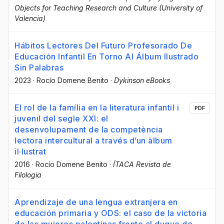
Objects for Teaching Research and Culture (University of
Valencia)
Hábitos Lectores Del Futuro Profesorado De
Educación Infantil En Torno Al Álbum Ilustrado
Sin Palabras
2023
·
Rocío Domene Benito
·
Dykinson eBooks
El rol de la família en la literatura infantil i
PDF
juvenil del segle XXI: el
desenvolupament de la competència
lectora intercultural a través d’un àlbum
il·lustrat
2016
·
Rocío Domene Benito
·
ÍTACA Revista de
Filologia
Aprendizaje de una lengua extranjera en
educación primaria y ODS: el caso de la victoria
de las mujeres palentinas frente al duque de