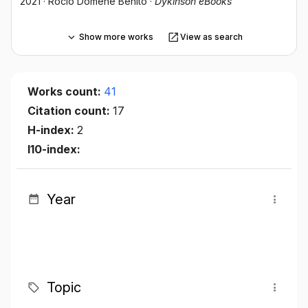
2021
·
Rocío Domene Benito
·
Dykinson eBooks
Show more works
View as search
Works count:
41
Citation count:
17
H-index:
2
I10-index:
Year
Topic