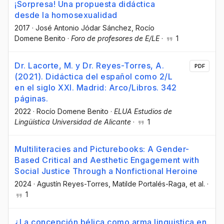
¡Sorpresa! Una propuesta didáctica
desde la homosexualidad
2017
·
José Antonio Jódar Sánchez
, Rocío
Domene Benito
·
Foro de profesores de E/LE
·
1
Dr. Lacorte, M. y Dr. Reyes-Torres, A.
PDF
(2021). Didáctica del español como 2/L
en el siglo XXI. Madrid: Arco/Libros. 342
páginas.
2022
·
Rocío Domene Benito
·
ELUA Estudios de
Lingüística Universidad de Alicante
·
1
Multiliteracies and Picturebooks: A Gender-
Based Critical and Aesthetic Engagement with
Social Justice Through a Nonfictional Heroine
2024
·
Agustín Reyes-Torres
, Matilde Portalés-Raga
, et al.
·
1
¿La concepción bélica como arma linguistica en