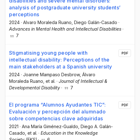
disabilities and severe mental disorders:
analysis of postgraduate university students’
perceptions
2024
·
Alvaro Moraleda Ruano
, Diego Galán-Casado
·
Advances in Mental Health and Intellectual Disabilities
·
7
Stigmatising young people with
PDF
intellectual disability: Perceptions of the
main stakeholders at a Spanish university
2024
·
Joanne Mampaso Desbrow
, Álvaro
Moraleda Ruano
, et al.
·
Journal of Intellectual &
Developmental Disability
·
7
El programa “Alumnos Ayudantes TIC”:
PDF
Evaluación y percepción del alumnado
sobre competencias clave adquiridas
2021
·
Ana María Giménez-Gualdo
, Diego A. Galán-
Casado
, et al.
·
Education in the Knowledge
Society (EKS)
·
6