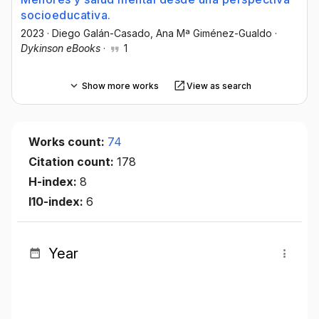
socioeducativa.
2023
·
Diego Galán-Casado
, Ana Mª Giménez-Gualdo
·
Dykinson eBooks
·
1
Show more works
View as search
Works count:
74
Citation count:
178
H-index:
8
I10-index:
6
Year