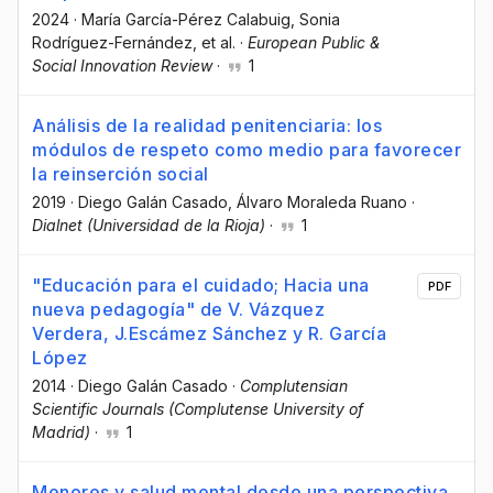
2024
·
María García-Pérez Calabuig
, Sonia
Rodríguez-Fernández
, et al.
·
European Public &
Social Innovation Review
·
1
Análisis de la realidad penitenciaria: los
módulos de respeto como medio para favorecer
la reinserción social
2019
·
Diego Galán Casado
, Álvaro Moraleda Ruano
·
Dialnet (Universidad de la Rioja)
·
1
"Educación para el cuidado; Hacia una
PDF
nueva pedagogía" de V. Vázquez
Verdera, J.Escámez Sánchez y R. García
López
2014
·
Diego Galán Casado
·
Complutensian
Scientific Journals (Complutense University of
Madrid)
·
1
Menores y salud mental desde una perspectiva