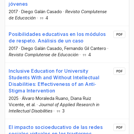
jóvenes
2017
·
Diego Galán Casado
·
Revista Complutense
de Educación
·
4
Posibilidades educativas en los módulos
PDF
de respeto. Análisis de un caso
2017
·
Diego Galán Casado
, Fernando Gil Cantero
·
Revista Complutense de Educación
·
4
Inclusive Education for University
PDF
Students With and Without Intellectual
Disabilities: Effectiveness of an Anti‐
Stigma Intervention
2025
·
Álvaro Moraleda Ruano
, Diana Ruiz
Vicente
, et al.
·
Journal of Applied Research in
Intellectual Disabilities
·
3
El impacto socioeducativo de las redes
PDF
sociales virtuales en los trastornos