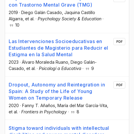
con Trastorno Mental Grave (TMG)
2019
·
Diego Galán Casado
, Jaquina Castillo
Algarra
, et al.
·
Psychology Society & Education
·
10
Las Intervenciones Socioeducativas en
PDF
Estudiantes de Magisterio para Reducir el
Estigma en la Salud Mental
2023
·
Álvaro Moraleda Ruano
, Diego Galán-
Casado
, et al.
·
Psicologí a Educativa
·
9
Dropout, Autonomy and Reintegration in
PDF
Spain: A Study of the Life of Young
Women on Temporary Release
2020
·
Fanny T. Añaños
, María del Mar García-Vita
,
et al.
·
Frontiers in Psychology
·
8
Stigma toward individuals with intellectual