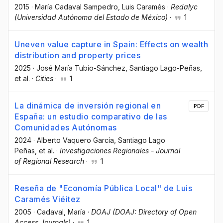
2015
·
María Cadaval Sampedro
, Luis Caramés
·
Redalyc
(Universidad Autónoma del Estado de México)
·
1
Uneven value capture in Spain: Effects on wealth
distribution and property prices
2025
·
José María Tubío-Sánchez
, Santiago Lago-Peñas
,
et al.
·
Cities
·
1
La dinámica de inversión regional en
PDF
España: un estudio comparativo de las
Comunidades Autónomas
2024
·
Alberto Vaquero García
, Santiago Lago
Peñas
, et al.
·
Investigaciones Regionales - Journal
of Regional Research
·
1
Reseña de "Economía Pública Local" de Luis
Caramés Viéitez
2005
·
Cadaval, María
·
DOAJ (DOAJ: Directory of Open
Access Journals)
·
1