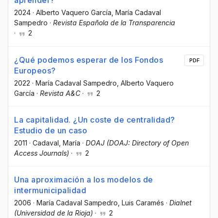
aprender?
2024
·
Alberto Vaquero García
, María Cadaval
Sampedro
·
Revista Española de la Transparencia
·
2
¿Qué podemos esperar de los Fondos
PDF
Europeos?
2022
·
María Cadaval Sampedro
, Alberto Vaquero
García
·
Revista A&C
·
2
La capitalidad. ¿Un coste de centralidad?
Estudio de un caso
2011
·
Cadaval, María
·
DOAJ (DOAJ: Directory of Open
Access Journals)
·
2
Una aproximación a los modelos de
intermunicipalidad
2006
·
María Cadaval Sampedro
, Luis Caramés
·
Dialnet
(Universidad de la Rioja)
·
2