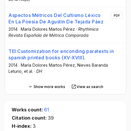
Aspectos Métricos Del Cultismo Léxico
PDF
En La Poesía De Agustín De Tejada Páez
2014
·
María Dolores Martos Pérez
·
Rhythmica
Revista Española de Métrica Comparada
TEI Customization for enconding paratexts in
spanish printed books (XV-XVIII).
2014
·
María Dolores Martos Pérez
, Nieves Baranda
Leturio
, et al.
·
DH
Show more works
View as search
Works count:
61
Citation count:
39
H-index:
3