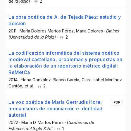
de la Rioja)
·
2
La obra poética de A. de Tejada Páez: estudio y
edición
2011
·
María Dolores Martos Pérez
, María Dolores
·
Dialnet
(Universidad de la Rioja)
·
2
La codificación informática del sistema poético
medieval castellano, problemas y propuestas en
la elaboración de un repertorio métrico digital:
ReMetCa
2014
·
Elena González-Blanco García
, Clara Isabel Martínez
Cantón
, et al.
·
2
La voz poética de María Gertrudis Hore:
PDF
mecanismos de enunciación e identidad
autorial
2022
·
María D. Martos Pérez
·
Cuadernos de
Estudios del Siglo XVIII
·
1