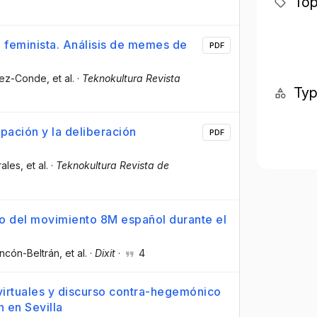
Top
al feminista. Análisis de memes de
PDF
dez-Conde
, et al.
·
Teknokultura Revista
Ty
ipación y la deliberación
PDF
rales
, et al.
·
Teknokultura Revista de
aso del movimiento 8M español durante el
encón-Beltrán
, et al.
·
Dixit
·
4
irtuales y discurso contra-hegemónico
n en Sevilla