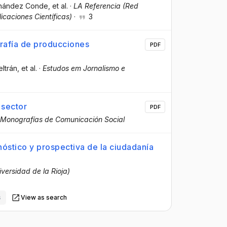
rnández Conde
, et al.
·
LA Referencia (Red
icaciones Científicas)
·
3
grafía de producciones
PDF
ltrán
, et al.
·
Estudos em Jornalismo e
 sector
PDF
 Monografías de Comunicación Social
nóstico y prospectiva de la ciudadanía
iversidad de la Rioja)
s
View as search