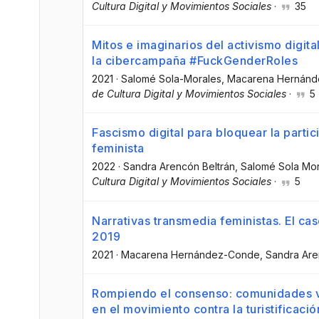
Cultura Digital y Movimientos Sociales
·
35
Mitos e imaginarios del activismo digit
la cibercampaña #FuckGenderRoles
2021
·
Salomé Sola-Morales
, Macarena Hernán
de Cultura Digital y Movimientos Sociales
·
5
Fascismo digital para bloquear la partic
feminista
2022
·
Sandra Arencón Beltrán
, Salomé Sola Mo
Cultura Digital y Movimientos Sociales
·
5
Narrativas transmedia feministas. El c
2019
2021
·
Macarena Hernández-Conde
, Sandra Ar
Rompiendo el consenso: comunidades v
en el movimiento contra la turistificació