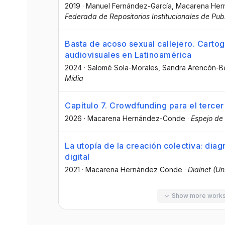
2019
·
Manuel Fernández-García
, Macarena He
Federada de Repositorios Institucionales de Publ
Basta de acoso sexual callejero. Carto
audiovisuales en Latinoamérica
2024
·
Salomé Sola-Morales
, Sandra Arencón-Be
Mídia
Capítulo 7. Crowdfunding para el tercer
2026
·
Macarena Hernández-Conde
·
Espejo de
La utopía de la creación colectiva: diag
digital
2021
·
Macarena Hernández Conde
·
Dialnet (Un
Show more work