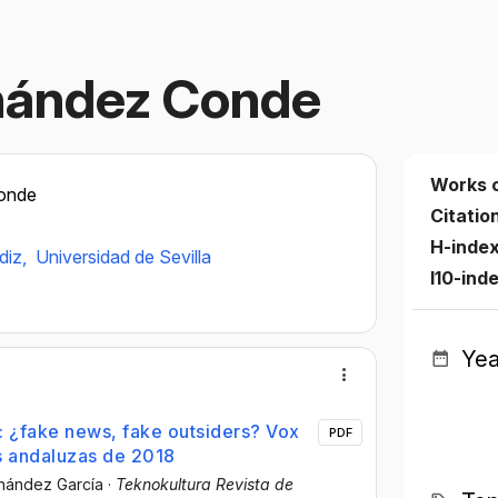
nández Conde
Works 
onde
Citatio
H-inde
diz,
Universidad de Sevilla
I10-ind
Yea
: ¿fake news, fake outsiders? Vox
PDF
s andaluzas de 2018
rnández García
·
Teknokultura Revista de