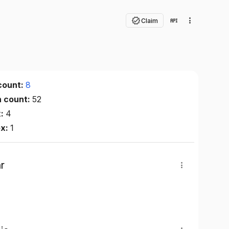
Claim
count:
8
n count:
52
x:
4
ex:
1
r