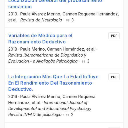
Localización cerebral del procesamiento
semántico
2019
·
Paula Álvarez Merino
, Carmen Requena Hernández
,
et al.
·
Revista de Neurología
·
3
Variables de Medida para el
PDF
Razonamiento Deductivo
2018
·
Paula Merino
, Carmen Hernández
, et al.
·
Revista Iberoamericana de Diagnóstico y
Evaluación - e Avaliação Psicológica
·
3
La Integración Más Que La Edad Influye
PDF
En El Rendimiento Del Razonamiento
Deductivo.
2016
·
Paula Álvarez Merino
, Carmen Requena
Hernández
, et al.
·
International Journal of
Developmental and Educational Psychology
Revista INFAD de psicología
·
2