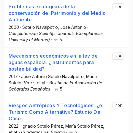
Problemas ecológicos de la
PDF
conservación del Patrimonio y del Medio
Ambiente.
2000
·
Sotelo Navalpotro, José Antonio
·
Complutensian Scientific Journals (Complutense
University of Madrid)
·
5
Mecanismos económicos en la ley de
PDF
aguas española. ¿Instrumentos para
sostenibilidad?
2017
·
José Antonio Sotelo Navalpotro
, María
Sotelo Pérez
, et al.
·
Boletín de la Asociación de
Geógrafos Españoles
·
5
Riesgos Antrópicos Y Tecnológicos, ¿el
PDF
Turismo Como Alternativa? Estudio De
Caso
2022
·
Ignacio Sotelo Pérez
, María Sotelo Pérez
,
et al.
·
Cuadernos de Turismo
·
5