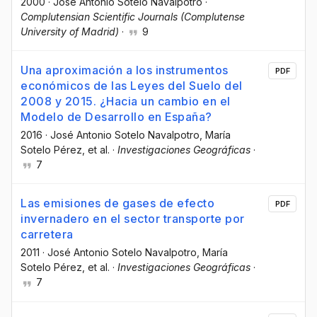
2000
·
José Antonio Sotelo Navalpotro
·
Complutensian Scientific Journals (Complutense
University of Madrid)
·
9
Una aproximación a los instrumentos
PDF
económicos de las Leyes del Suelo del
2008 y 2015. ¿Hacia un cambio en el
Modelo de Desarrollo en España?
2016
·
José Antonio Sotelo Navalpotro
, María
Sotelo Pérez
, et al.
·
Investigaciones Geográficas
·
7
Las emisiones de gases de efecto
PDF
invernadero en el sector transporte por
carretera
2011
·
José Antonio Sotelo Navalpotro
, María
Sotelo Pérez
, et al.
·
Investigaciones Geográficas
·
7