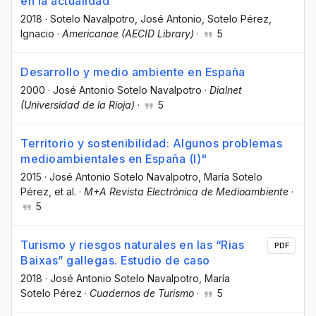
en la actualidad
2018
·
Sotelo Navalpotro, José Antonio
, Sotelo Pérez,
Ignacio
·
Americanae (AECID Library)
·
5
Desarrollo y medio ambiente en España
2000
·
José Antonio Sotelo Navalpotro
·
Dialnet
(Universidad de la Rioja)
·
5
Territorio y sostenibilidad: Algunos problemas
medioambientales en España (I)"
2015
·
José Antonio Sotelo Navalpotro
, María Sotelo
Pérez
, et al.
·
M+A Revista Electrónica de Medioambiente
·
5
Turismo y riesgos naturales en las “Rias
PDF
Baixas” gallegas. Estudio de caso
2018
·
José Antonio Sotelo Navalpotro
, María
Sotelo Pérez
·
Cuadernos de Turismo
·
5