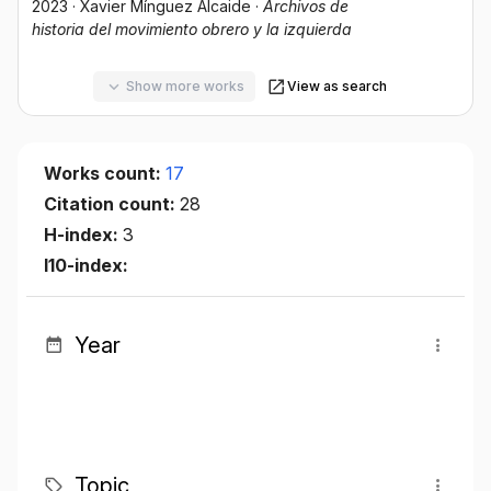
2023
·
Xavier Mínguez Alcaide
·
Archivos de
historia del movimiento obrero y la izquierda
Show more works
View as search
Works count:
17
Citation count:
28
H-index:
3
I10-index:
Year
Topic