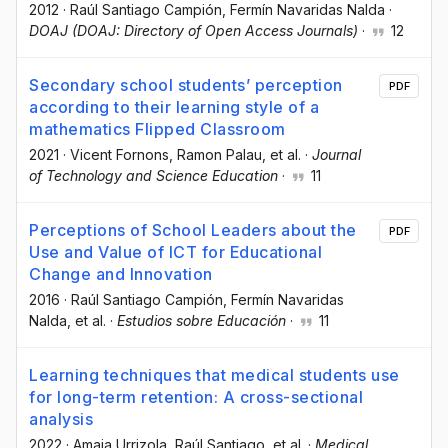
2012
·
Raúl Santiago Campión
, Fermín Navaridas Nalda
·
DOAJ (DOAJ: Directory of Open Access Journals)
·
12
Secondary school students’ perception
PDF
according to their learning style of a
mathematics Flipped Classroom
2021
·
Vicent Fornons
, Ramon Palau
, et al.
·
Journal
of Technology and Science Education
·
11
Perceptions of School Leaders about the
PDF
Use and Value of ICT for Educational
Change and Innovation
2016
·
Raúl Santiago Campión
, Fermín Navaridas
Nalda
, et al.
·
Estudios sobre Educación
·
11
Learning techniques that medical students use
for long-term retention: A cross-sectional
analysis
2022
·
Amaia Urrizola
, Raúl Santiago
, et al.
·
Medical