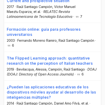
Current and prospective situation
2017
·
Raúl Santiago Campión
, Víctor Manuel
Maeztu Esparza
, et al.
·
RELATEC Revista
Latinoamericana de Tecnología Educativa
·
7
Formación online: guía para profesores
universitarios
2003
·
Fernando Moreno Ramiro
, Raúl Santiago Campión
·
6
The Flipped Learning approach: quantitative
research on the perception of Italian teachers
2019
·
Bevilacqua, Alessia
, Campión, Raúl Santiago
·
DOAJ
(DOAJ: Directory of Open Access Journals)
·
6
¿Pueden las aplicaciones educativas de los
dispositivos móviles ayudar al desarrollo de las
inteligencias múltiples?
2014
·
Raúl Santiago Campión
, Daniel Amo Filvà
, et al.
·