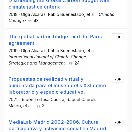
Distributing the Global Carbon Budget with
climate justice criteria
2018
·
Olga Alcaraz
, Pablo Buenestado
, et al.
·
Climatic
Change
·
43
The global carbon budget and the Paris
PDF
agreement
2019
·
Olga Alcaraz
, Pablo Buenestado
, et al.
·
International Journal of Climate Change
Strategies and Management
·
24
Propuestas de realidad virtual y
PDF
aumentada para el museo del s XXI como
laboratorio y espacio educativo.
2021
·
Rubén Tortosa Cuesta
, Raquel Caerols
Mateo
, et al.
·
3
MediaLab Madrid 2002-2006. Cultura
PDF
participativa y activismo social en Madrid