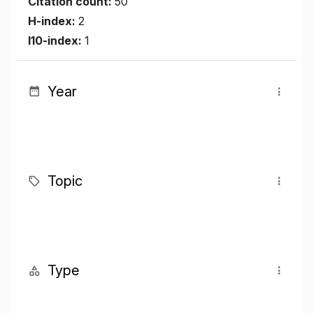
Citation count:
50
H-index:
2
I10-index:
1
Year
Topic
Type