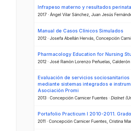
Infrapeso materno y resultados perinata
2017
·
Ángel Vilar Sánchez
, Juan Jesús Fernánd
Manual de Casos Clínicos Simulados
2012
·
Josefa Abellán Hervás
, Concepción Carni
Pharmacology Education for Nursing St
2012
·
José Ramòn Lorenzo Peñuelas
, Calderón
Evaluación de servicios sociosanitario
mediante sistemas integrados e instrum
Asociación Promi
2013
·
Concepción Carnicer Fuentes
·
Dialnet (U
Portafolio Practicum I 2010-2011. Grad
2011
·
Concepción Carnicer Fuentes
, Cristina Ma