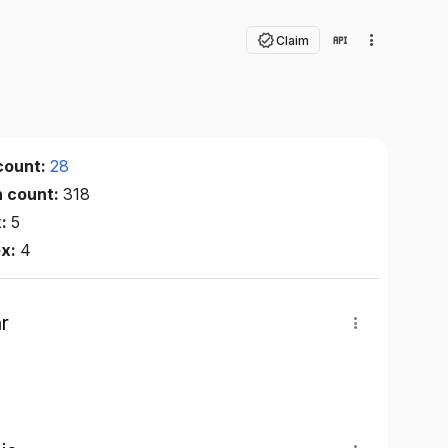
Claim
count:
28
n count:
318
x:
5
ex:
4
r