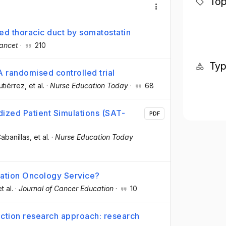
Top
ed thoracic duct by somatostatin
ancet
·
210
Ty
 randomised controlled trial
utiérrez
, et al.
·
Nurse Education Today
·
68
ized Patient Simulations (SAT-
PDF
abanillas
, et al.
·
Nurse Education Today
diation Oncology Service?
et al.
·
Journal of Cancer Education
·
10
 action research approach: research