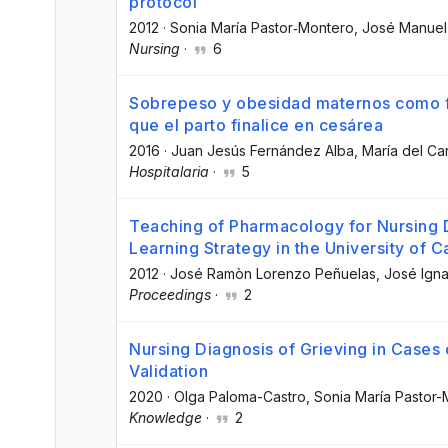
protocol
2012
·
Sonia María Pastor‐Montero
, José Manue
Nursing
·
6
Sobrepeso y obesidad maternos como f
que el parto finalice en cesárea
2016
·
Juan Jesús Fernández Alba
, María del C
Hospitalaria
·
5
Teaching of Pharmacology for Nursing
Learning Strategy in the University of C
2012
·
José Ramòn Lorenzo Peñuelas
, José Ign
Proceedings
·
2
Nursing Diagnosis of Grieving in Cases o
Validation
2020
·
Olga Paloma-Castro
, Sonia María Pastor
Knowledge
·
2