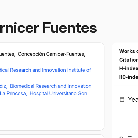
rnicer Fuentes
Works 
uentes,
Concepción Carnicer‐Fuentes,
Citatio
s
H-inde
ical Research and Innovation Institute of
I10-ind
diz,
Biomedical Research and Innovation
 La Princesa,
Hospital Universitario Son
Yea