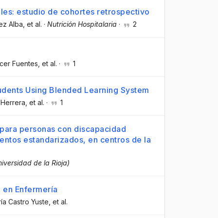
les: estudio de cohortes retrospectivo
ez Alba
, et al.
·
Nutrición Hospitalaria
·
2
cer Fuentes
, et al.
·
1
udents Using Blended Learning System
 Herrera
, et al.
·
1
s para personas con discapacidad
entos estandarizados, en centros de la
niversidad de la Rioja)
o en Enfermería
ría Castro Yuste
, et al.