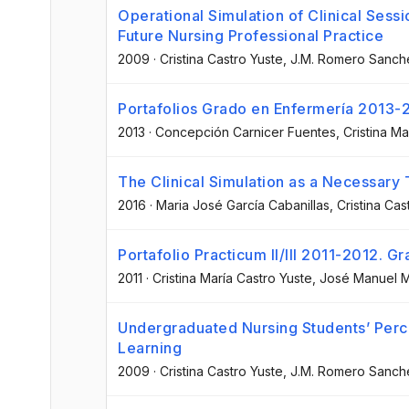
Operational Simulation of Clinical Sess
Future Nursing Professional Practice
2009
·
Cristina Castro Yuste
, J.M. Romero Sanch
Portafolios Grado en Enfermería 2013-2014
2013
·
Concepción Carnicer Fuentes
, Cristina M
The Clinical Simulation as a Necessary 
2016
·
Maria José García Cabanillas
, Cristina Ca
Portafolio Practicum II/III 2011-2012. G
2011
·
Cristina María Castro Yuste
, José Manuel M
Undergraduated Nursing Students’ Perc
Learning
2009
·
Cristina Castro Yuste
, J.M. Romero Sanch