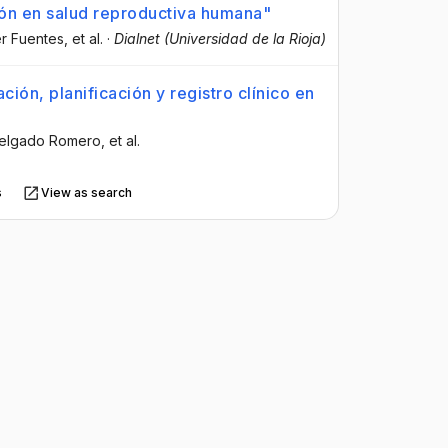
ción en salud reproductiva humana"
er Fuentes
, et al.
·
Dialnet (Universidad de la Rioja)
ión, planificación y registro clínico en
Delgado Romero
, et al.
s
View as search