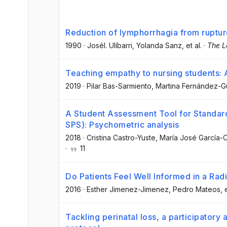
Reduction of lymphorrhagia from ruptur
1990
·
JoséI. Ulíbarri
, Yolanda Sanz
, et al.
·
The L
Teaching empathy to nursing students: A
2019
·
Pilar Bas-Sarmiento
, Martina Fernández-G
A Student Assessment Tool for Standard
SPS): Psychometric analysis
2018
·
Cristina Castro-Yuste
, María José García-C
·
11
Do Patients Feel Well Informed in a Ra
2016
·
Esther Jimenez-Jimenez
, Pedro Mateos
, 
Tackling perinatal loss, a participatory