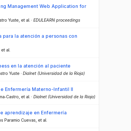
hing Management Web Application for
astro Yuste
, et al.
·
EDULEARN proceedings
a para la atención a personas con
, et al.
ess en la atención al paciente
astro Yuste
·
Dialnet (Universidad de la Rioja)
e Enfermería Materno-Infantil II
oma‐Castro
, et al.
·
Dialnet (Universidad de la Rioja)
e aprendizaje en Enfermería
los Paramio Cuevas
, et al.