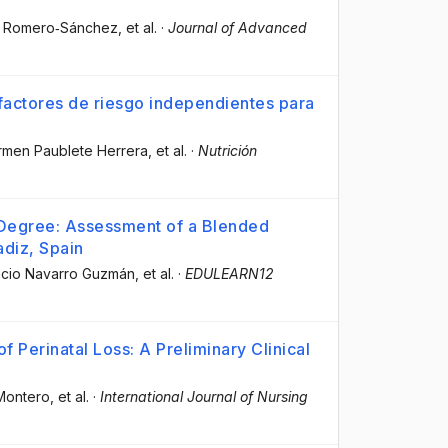
l Romero‐Sánchez
, et al.
·
Journal of Advanced
actores de riesgo independientes para
armen Paublete Herrera
, et al.
·
Nutrición
 Degree: Assessment of a Blended
adiz, Spain
acio Navarro Guzmán
, et al.
·
EDULEARN12
f Perinatal Loss: A Preliminary Clinical
-Montero
, et al.
·
International Journal of Nursing