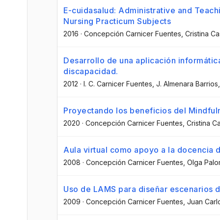
E-cuidasalud: Administrative and Teac
Nursing Practicum Subjects
2016
·
Concepción Carnicer Fuentes
, Cristina C
Desarrollo de una aplicación informátic
discapacidad.
2012
·
I. C. Carnicer Fuentes
, J. Almenara Barrios
Proyectando los beneficios del Mindfuln
2020
·
Concepción Carnicer Fuentes
, Cristina C
Aula virtual como apoyo a la docencia d
2008
·
Concepción Carnicer Fuentes
, Olga Pal
Uso de LAMS para diseñar escenarios d
2009
·
Concepción Carnicer Fuentes
, Juan Car