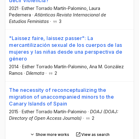
decir violencia?
2021
·
Esther Torrado Martín-Palomino
, Laura
Pedernera
·
Atlánticas Revista Internacional de
Estudios Feministas
·
3
"Laissez faire, laissez passer": La
mercantilización sexual de los cuerpos de las
mujeres y las niñas desde una perspectiva de
género
2014
·
Esther Torrado Martín-Palomino
, Ana M. González
Ramos
·
Dilemata
·
2
The necessity of reconceptualizing the
migration of unaccompanied minors to the
Canary Islands of Spain
2015
·
Esther Torrado Martín-Palomino
·
DOAJ (DOAJ:
Directory of Open Access Journals)
·
2
Show more works
View as search