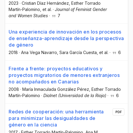
2023
·
Cristian Díaz Hernández
, Esther Torrado
Martín-Palomino
, et al.
·
Journal of Feminist Gender
and Women Studies
·
7
Una experiencia de innovación en los procesos
de enseñanza-aprendizaje desde la perspectiva
de género
2018
·
Ana Vega Navarro
, Sara García Cuesta
, et al.
·
6
Frente a frente: proyectos educativos y
proyectos migratorios de menores extranjeros
no acompañados en Canarias
2008
·
María Inmaculada González Pérez
, Esther Torrado
Martín-Palomino
·
Dialnet (Universidad de la Rioja)
·
6
Redes de cooperación: una herramienta
PDF
para minimizar las desigualdades de
género en la ciencia
2017
·
Esther Torrado Martín-Palomino
, Ana M.