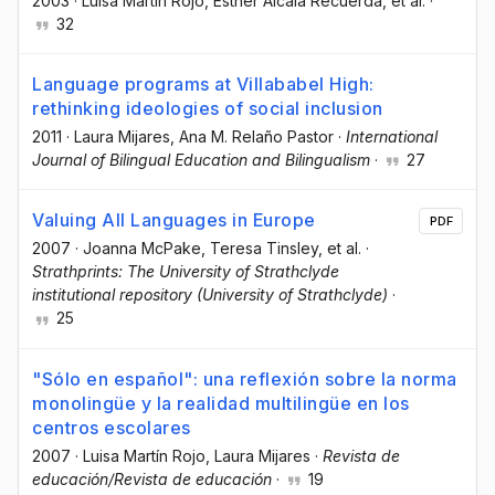
2003
·
Luisa Martín Rojo
, Esther Alcalá Recuerda
, et al.
·
32
Language programs at Villababel High:
rethinking ideologies of social inclusion
2011
·
Laura Mijares
, Ana M. Relaño Pastor
·
International
Journal of Bilingual Education and Bilingualism
·
27
Valuing All Languages in Europe
PDF
2007
·
Joanna McPake
, Teresa Tinsley
, et al.
·
Strathprints: The University of Strathclyde
institutional repository (University of Strathclyde)
·
25
"Sólo en español": una reflexión sobre la norma
monolingüe y la realidad multilingüe en los
centros escolares
2007
·
Luisa Martín Rojo
, Laura Mijares
·
Revista de
educación/Revista de educación
·
19