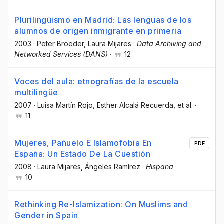
Plurilingüismo en Madrid: Las lenguas de los
alumnos de origen inmigrante en primeria
2003
·
Peter Broeder
, Laura Mijares
·
Data Archiving and
Networked Services (DANS)
·
12
Voces del aula: etnografías de la escuela
multilingüe
2007
·
Luisa Martín Rojo
, Esther Alcalá Recuerda
, et al.
·
11
Mujeres, Pañuelo E Islamofobia En
PDF
España: Un Estado De La Cuestión
2008
·
Laura Mijares
, Ángeles Ramírez
·
Hispana
·
10
Rethinking Re-Islamization: On Muslims and
Gender in Spain