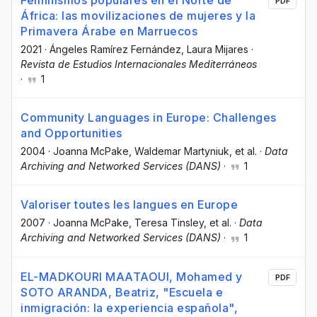
Feminismos populares en el Norte de
PDF
África: las movilizaciones de mujeres y la
Primavera Árabe en Marruecos
2021
·
Ángeles Ramírez Fernández
, Laura Mijares
·
Revista de Estudios Internacionales Mediterráneos
·
1
Community Languages in Europe: Challenges
and Opportunities
2004
·
Joanna McPake
, Waldemar Martyniuk
, et al.
·
Data
Archiving and Networked Services (DANS)
·
1
Valoriser toutes les langues en Europe
2007
·
Joanna McPake
, Teresa Tinsley
, et al.
·
Data
Archiving and Networked Services (DANS)
·
1
EL-MADKOURI MAATAOUI, Mohamed y
PDF
SOTO ARANDA, Beatriz, "Escuela e
inmigración: la experiencia española",