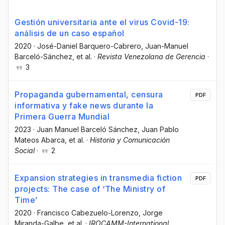
Gestión universitaria ante el virus Covid-19:
análisis de un caso español
2020
·
José-Daniel Barquero-Cabrero
, Juan-Manuel
Barceló-Sánchez
, et al.
·
Revista Venezolana de Gerencia
·
3
Propaganda gubernamental, censura
PDF
informativa y fake news durante la
Primera Guerra Mundial
2023
·
Juan Manuel Barceló Sánchez
, Juan Pablo
Mateos Abarca
, et al.
·
Historia y Comunicación
Social
·
2
Expansion strategies in transmedia fiction
PDF
projects: The case of ‘The Ministry of
Time’
2020
·
Francisco Cabezuelo-Lorenzo
, Jorge
Miranda-Galbe
, et al.
·
IROCAMM-International