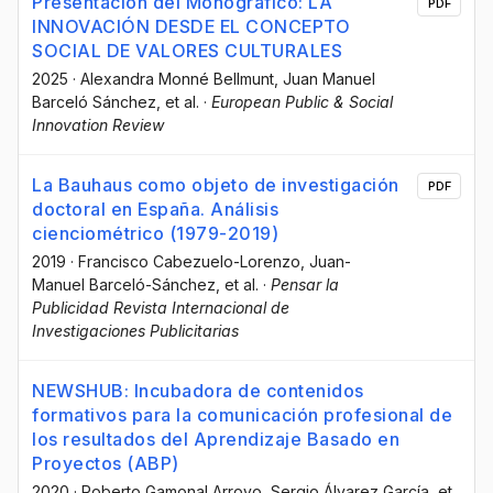
Presentación del Monográfico: LA
PDF
INNOVACIÓN DESDE EL CONCEPTO
SOCIAL DE VALORES CULTURALES
2025
·
Alexandra Monné Bellmunt
, Juan Manuel
Barceló Sánchez
, et al.
·
European Public & Social
Innovation Review
La Bauhaus como objeto de investigación
PDF
doctoral en España. Análisis
cienciométrico (1979-2019)
2019
·
Francisco Cabezuelo-Lorenzo
, Juan-
Manuel Barceló-Sánchez
, et al.
·
Pensar la
Publicidad Revista Internacional de
Investigaciones Publicitarias
NEWSHUB: Incubadora de contenidos
formativos para la comunicación profesional de
los resultados del Aprendizaje Basado en
Proyectos (ABP)
2020
·
Roberto Gamonal Arroyo
, Sergio Álvarez García
, et