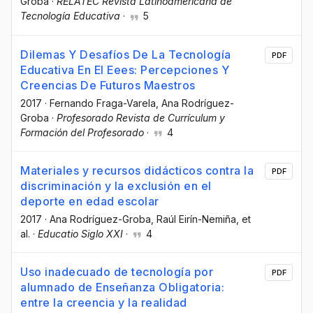
Groba
·
RELATEC Revista Latinoamericana de
Tecnología Educativa
·
5
Dilemas Y Desafíos De La Tecnología
PDF
Educativa En El Eees: Percepciones Y
Creencias De Futuros Maestros
2017
·
Fernando Fraga-Varela
, Ana Rodríguez-
Groba
·
Profesorado Revista de Currículum y
Formación del Profesorado
·
4
Materiales y recursos didácticos contra la
PDF
discriminación y la exclusión en el
deporte en edad escolar
2017
·
Ana Rodríguez-Groba
, Raúl Eirín-Nemiña
, et
al.
·
Educatio Siglo XXI
·
4
Uso inadecuado de tecnología por
PDF
alumnado de Enseñanza Obligatoria:
entre la creencia y la realidad