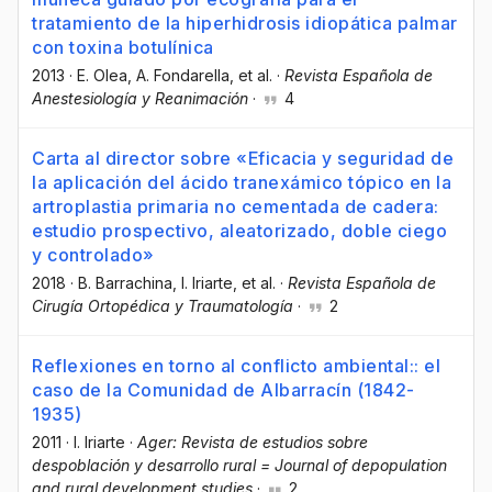
tratamiento de la hiperhidrosis idiopática palmar
con toxina botulínica
2013
·
E. Olea
, A. Fondarella
, et al.
·
Revista Española de
Anestesiología y Reanimación
·
4
Carta al director sobre «Eficacia y seguridad de
la aplicación del ácido tranexámico tópico en la
artroplastia primaria no cementada de cadera:
estudio prospectivo, aleatorizado, doble ciego
y controlado»
2018
·
B. Barrachina
, I. Iriarte
, et al.
·
Revista Española de
Cirugía Ortopédica y Traumatología
·
2
Reflexiones en torno al conflicto ambiental:: el
caso de la Comunidad de Albarracín (1842-
1935)
2011
·
I. Iriarte
·
Ager: Revista de estudios sobre
despoblación y desarrollo rural = Journal of depopulation
and rural development studies
·
2