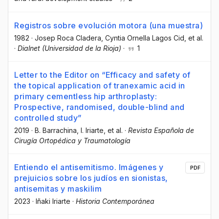
Registros sobre evolución motora (una muestra)
1982
·
Josep Roca Cladera
, Cyntia Ornella Lagos Cid
, et al.
·
Dialnet (Universidad de la Rioja)
·
1
Letter to the Editor on “Efficacy and safety of
the topical application of tranexamic acid in
primary cementless hip arthroplasty:
Prospective, randomised, double-blind and
controlled study”
2019
·
B. Barrachina
, I. Iriarte
, et al.
·
Revista Española de
Cirugía Ortopédica y Traumatología
Entiendo el antisemitismo. Imágenes y
PDF
prejuicios sobre los judíos en sionistas,
antisemitas y maskilim
2023
·
Iñaki Iriarte
·
Historia Contemporánea