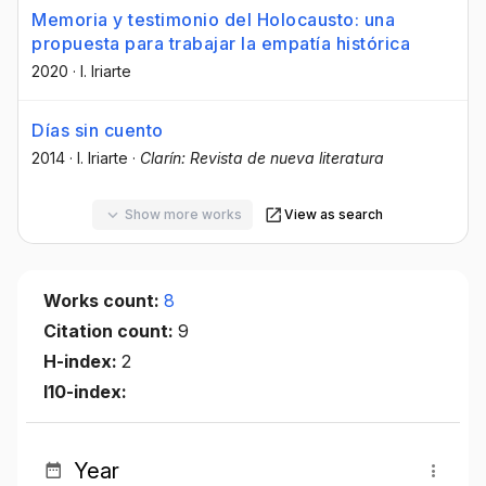
Memoria y testimonio del Holocausto: una
propuesta para trabajar la empatía histórica
2020
·
I. Iriarte
Días sin cuento
2014
·
I. Iriarte
·
Clarín: Revista de nueva literatura
Show more works
View as search
Works count:
8
Citation count:
9
H-index:
2
I10-index:
Year