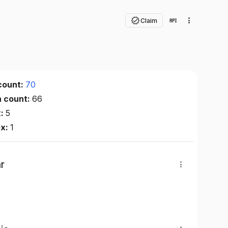
Claim
count:
70
n count:
66
x:
5
ex:
1
r