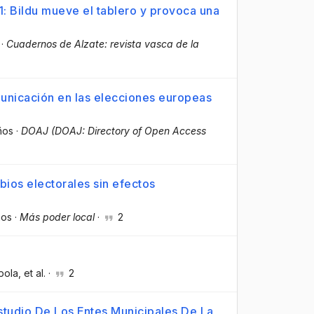
1: Bildu mueve el tablero y provoca una
·
Cuadernos de Alzate: revista vasca de la
unicación en las elecciones europeas
ños
·
DOAJ (DOAJ: Directory of Open Access
bios electorales sin efectos
ños
·
Más poder local
·
2
ípola
, et al.
·
2
tudio De Los Entes Municipales De La