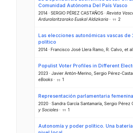
Comunidad Autónoma Del País Vasco
2014
·
SERGIO PÉREZ CASTAÑOS
·
Revista Vasca
Arduralaritzarako Euskal Aldizkaria
·
2
Las elecciones autonómicas vascas de 2
político
2014
·
Francisco José Llera Ramo
, R. Calvo
, et al
Populist Voter Profiles in Different Elect
2023
·
Javier Antón-Merino
, Sergio Pérez-Cast
eBooks
·
1
Representación parlamentaria femenina 
2020
·
Sandra García Santamaría
, Sergio Pérez 
y Sociales
·
1
Autonomía y poder político. Una batería
nivel local