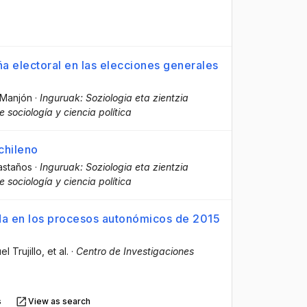
ña electoral en las elecciones generales
 Manjón
·
Inguruak: Soziologia eta zientzia
 sociología y ciencia política
chileno
astaños
·
Inguruak: Soziologia eta zientzia
 sociología y ciencia política
ada en los procesos autonómicos de 2015
l Trujillo
, et al.
·
Centro de Investigaciones
s
View as search