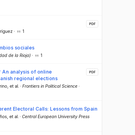
PDF
dríguez
·
1
mbios sociales
dad de la Rioja)
·
1
 An analysis of online
PDF
anish regional elections
rino
, et al.
·
Frontiers in Political Science
·
ferent Electoral Calls: Lessons from Spain
años
, et al.
·
Central European University Press