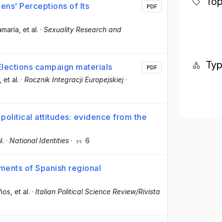
Top
zens’ Perceptions of Its
PDF
amaría
, et al.
·
Sexuality Research and
Ty
lections campaign materials
PDF
, et al.
·
Rocznik Integracji Europejskiej
·
 political attitudes: evidence from the
l.
·
National Identities
·
6
ments of Spanish regional
ños
, et al.
·
Italian Political Science Review/Rivista