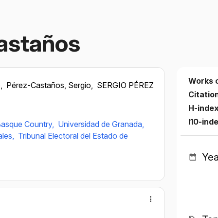
astaños
Works 
o,
Pérez-Castaños, Sergio,
SERGIO PÉREZ
Citatio
H-inde
I10-ind
 Basque Country,
Universidad de Granada,
ales,
Tribunal Electoral del Estado de
Yea