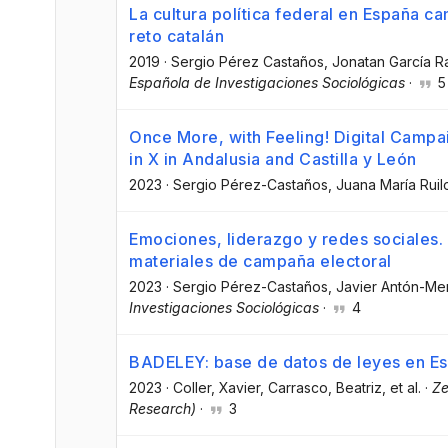
La cultura política federal en España c
reto catalán
2019
·
Sergio Pérez Castaños
, Jonatan García 
Española de Investigaciones Sociológicas
·
5
Once More, with Feeling! Digital Camp
in X in Andalusia and Castilla y León
2023
·
Sergio Pérez-Castaños
, Juana María Rui
Emociones, liderazgo y redes sociales.
materiales de campaña electoral
2023
·
Sergio Pérez-Castaños
, Javier Antón-Me
Investigaciones Sociológicas
·
4
BADELEY: base de datos de leyes en E
2023
·
Coller, Xavier
, Carrasco, Beatriz
, et al.
·
Ze
Research)
·
3