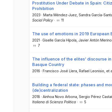
Prostitution Under Debate in Spain: Citi
Prohibition
2023
·
Marta Méndez-Juez
, Sandra García-Sant
Social Policy
·
11
The use of emotions in 2019 European E
2021
·
Giselle García Hípola
, Javier Antón Merino
7
The influence of the elites’ discourse in
Basque Country
2016
·
Francisco José Llera
, Rafael Leonisio
, et a
Building a federal state: phases and mo
(de)centralization
2018
·
Ainhoa Novo Arbona
, Sergio Pérez Casta
Italiana di Scienza Politica
·
5