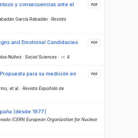
ambios y consecuencias ante el
PDF
Rabadán García Rabadán
·
Revista
aigns and Emotional Candidacies
PDF
loba-Núñez
·
Social Sciences
·
4
 Propuesta para su medición en
PDF
rino
, et al.
·
Revista Española de
spaña (desde 1977)
nodo (CERN European Organization for Nuclear