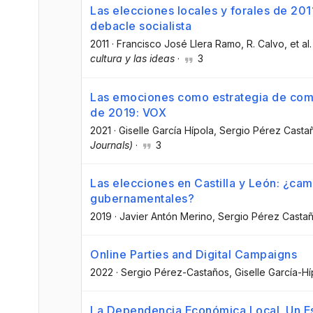
Las elecciones locales y forales de 201
debacle socialista
2011
·
Francisco José Llera Ramo
, R. Calvo
, et al.
cultura y las ideas
·
3
Las emociones como estrategia de com
de 2019: VOX
2021
·
Giselle García Hípola
, Sergio Pérez Casta
Journals)
·
3
Las elecciones en Castilla y León: ¿cam
gubernamentales?
2019
·
Javier Antón Merino
, Sergio Pérez Casta
Online Parties and Digital Campaigns
2022
·
Sergio Pérez-Castaños
, Giselle García-H
La Dependencia Económica Local. Un Es