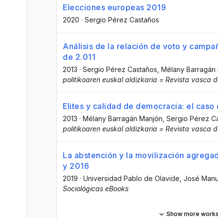
Elecciones europeas 2019
2020
·
Sergio Pérez Castaños
Análisis de la relación de voto y campa
de 2.011
2013
·
Sergio Pérez Castaños
, Mélany Barragán
politikoaren euskal aldizkaria = Revista vasca de
Elites y calidad de democracia: el caso 
2013
·
Mélany Barragán Manjón
, Sergio Pérez C
politikoaren euskal aldizkaria = Revista vasca de
La abstención y la movilización agreg
y 2016
2019
·
Universidad Pablo de Olavide
, José Manue
Sociológicas eBooks
Show more work