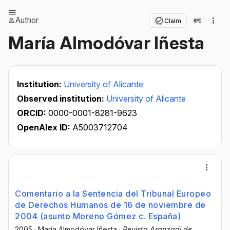
Author
Claim
María Almodóvar Iñesta
Institution:
University of Alicante
Observed institution:
University of Alicante
ORCID:
0000-0001-8281-9623
OpenAlex ID:
A5003712704
Comentario a la Sentencia del Tribunal Europeo
de Derechos Humanos de 16 de noviembre de
2004 (asunto Moreno Gómez c. España)
2005
·
María Almodóvar Iñesta
·
Revista Aranzadi de