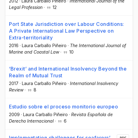
2012
·
Laura Carballo Piñeiro
·
International Journal of the
Legal Profession
·
12
Port State Jurisdiction over Labour Conditions:
A Private International Law Perspective on
Extra-territoriality
2016
·
Laura Carballo Piñeiro
·
The International Journal of
Marine and Coastal Law
·
10
‘Brexit’ and International Insolvency Beyond the
Realm of Mutual Trust
2017
·
Laura Carballo Piñeiro
·
International Insolvency
Review
·
8
Estudio sobre el proceso monitorio europeo
2009
·
Laura Carballo Piñeiro
·
Revista Española de
Derecho Internacional
·
6
Implementation challenges for seafarers’