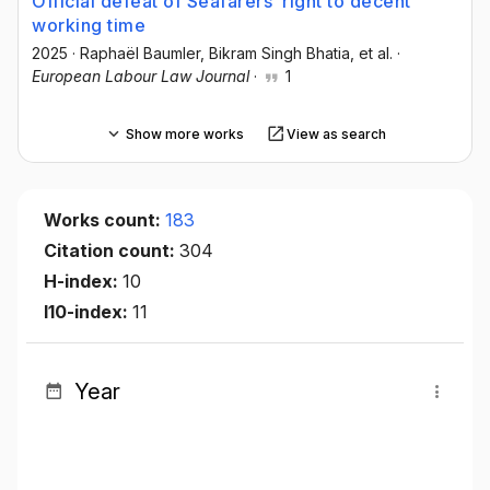
Official defeat of Seafarers’ right to decent
working time
2025
·
Raphaël Baumler
, Bikram Singh Bhatia
, et al.
·
European Labour Law Journal
·
1
Show more works
View as search
Works count:
183
Citation count:
304
H-index:
10
I10-index:
11
Year