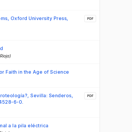
s, Oxford University Press,
PDF
ud
Rioja)
or Faith in the Age of Science
teología?, Sevilla: Senderos,
PDF
24528-6-0.
al a la pila eléctrica