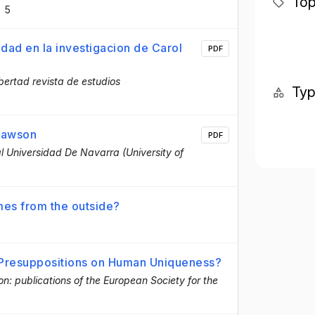
Top
5
iedad en la investigacion de Carol
PDF
bertad revista de estudios
Ty
 Dawson
PDF
 Universidad De Navarra (University of
mes from the outside?
 Presuppositions on Human Uniqueness?
ion: publications of the European Society for the