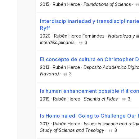
2015
·
Rubén Herce
·
Foundations of Science
·
Interdisciplinariedad y transdisciplinar
Ryff
2020
·
Rubén Herce Fernández
·
Naturaleza y li
interdisciplinares
·
3
El concepto de cultura en Christopher
2013
·
Rubén Herce
·
Deposito Adademico Digital
Navarra)
·
3
Is human enhancement possible if it co
2019
·
Rubén Herce
·
Scientia et Fides
·
3
Is Homo naledi Going to Challenge Our
2017
·
Rubén Herce
·
Issues in science and relig
Study of Science and Theology
·
3