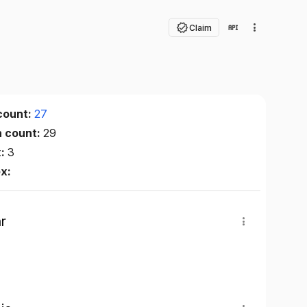
Claim
count:
27
n count:
29
x:
3
ex:
r