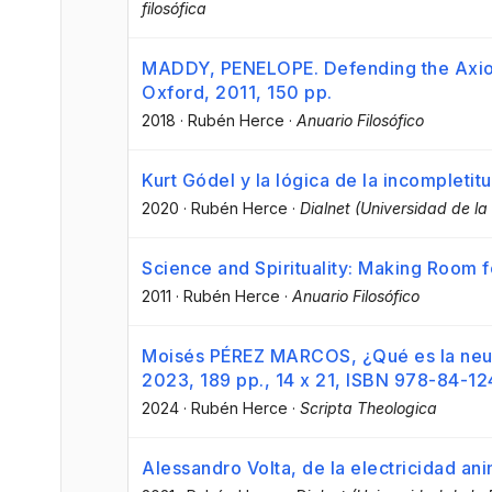
filosófica
MADDY, PENELOPE. Defending the Axiom
Oxford, 2011, 150 pp.
2018
·
Rubén Herce
·
Anuario Filosófico
Kurt Gódel y la lógica de la incompletit
2020
·
Rubén Herce
·
Dialnet (Universidad de la 
Science and Spirituality: Making Room f
2011
·
Rubén Herce
·
Anuario Filosófico
Moisés PÉREZ MARCOS, ¿Qué es la neuro
2023, 189 pp., 14 x 21, ISBN 978-84-1
2024
·
Rubén Herce
·
Scripta Theologica
Alessandro Volta, de la electricidad anim