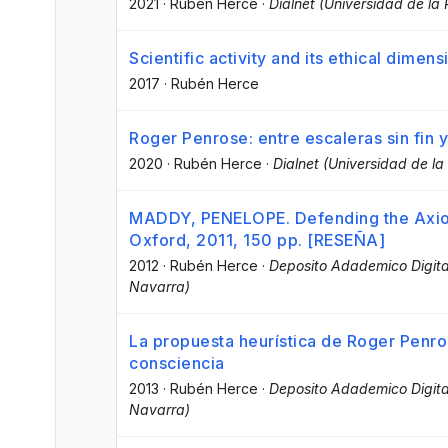
2021
·
Rubén Herce
·
Dialnet (Universidad de la 
Scientific activity and its ethical dime
2017
·
Rubén Herce
Roger Penrose: entre escaleras sin fin y
2020
·
Rubén Herce
·
Dialnet (Universidad de la 
MADDY, PENELOPE. Defending the Axiom
Oxford, 2011, 150 pp. [RESEÑA]
2012
·
Rubén Herce
·
Deposito Adademico Digital
Navarra)
La propuesta heurística de Roger Penro
consciencia
2013
·
Rubén Herce
·
Deposito Adademico Digital
Navarra)