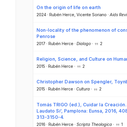
On the origin of life on earth
2024
·
Rubén Herce
, Vicente Soriano
·
Aids Rev
Non-locality of the phenomenon of con
Penrose
2017
·
Rubén Herce
·
Dialogo
·
2
Religion, Science, and Culture on Huma
2015
·
Rubén Herce
·
2
Christopher Dawson on Spengler, Toynbe
2015
·
Rubén Herce
·
Cultura
·
2
Tomás TRIGO (ed.), Cuidar la Creación. 
Laudato Si’, Pamplona: Eunsa, 2016, 408
313-3150-4.
2016
·
Rubén Herce
·
Scripta Theologica
·
1