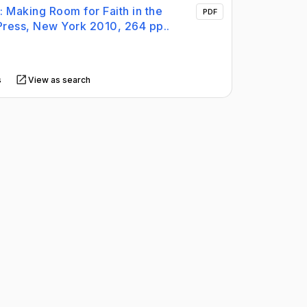
 Making Room for Faith in the
PDF
Press, New York 2010, 264 pp..
s
View as search