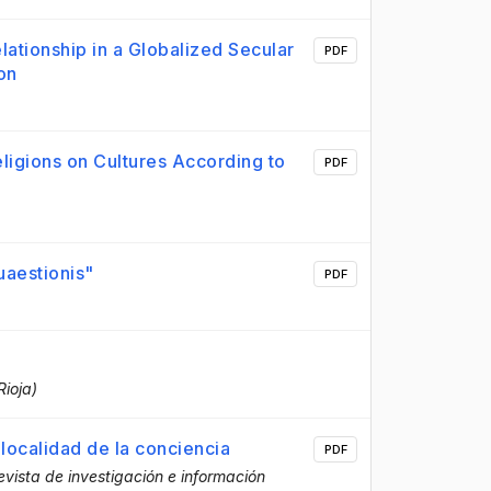
lationship in a Globalized Secular
PDF
on
eligions on Cultures According to
PDF
aestionis"
PDF
Rioja)
localidad de la conciencia
PDF
vista de investigación e información