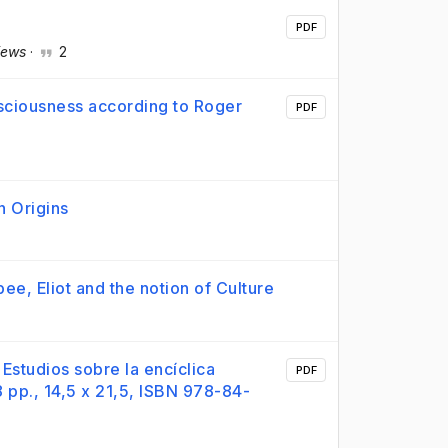
PDF
iews
·
2
sciousness according to Roger
PDF
n Origins
e, Eliot and the notion of Culture
Estudios sobre la encíclica
PDF
 pp., 14,5 x 21,5, ISBN 978-84-